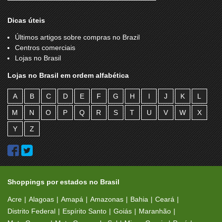
Dicas úteis
Últimos artigos sobre compras no Brazil
Centros comerciais
Lojas no Brasil
Lojas no Brasil em ordem alfabética
A
B
C
D
E
F
G
H
I
J
K
L
M
N
O
P
Q
R
S
T
U
V
W
X
Y
Z
Shoppings por estados no Brasil
Acre
Alagoas
Amapá
Amazonas
Bahia
Ceará
Distrito Federal
Espírito Santo
Goiás
Maranhão