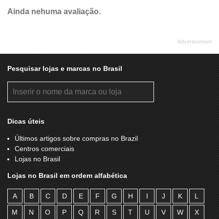
Ainda nehuma avaliação.
Pesquisar lojas e marcas no Brasil
Dicas úteis
Últimos artigos sobre compras no Brazil
Centros comerciais
Lojas no Brasil
Lojas no Brasil em ordem alfabética
A
B
C
D
E
F
G
H
I
J
K
L
M
N
O
P
Q
R
S
T
U
V
W
X