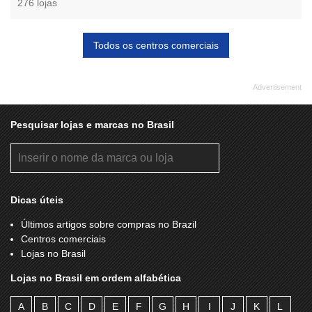
276 lojas
Todos os centros comerciais
Pesquisar lojas e marcas no Brasil
Dicas úteis
Últimos artigos sobre compras no Brazil
Centros comerciais
Lojas no Brasil
Lojas no Brasil em ordem alfabética
A
B
C
D
E
F
G
H
I
J
K
L