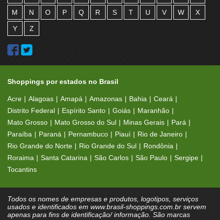
M
N
O
P
Q
R
S
T
U
V
W
X
Y
Z
Shoppings por estados no Brasil
Acre
Alagoas
Amapá
Amazonas
Bahia
Ceará
Distrito Federal
Espírito Santo
Goiás
Maranhão
Mato Grosso
Mato Grosso do Sul
Minas Gerais
Pará
Paraíba
Paraná
Pernambuco
Piauí
Rio de Janeiro
Rio Grande do Norte
Rio Grande do Sul
Rondônia
Roraima
Santa Catarina
São Carlos
São Paulo
Sergipe
Tocantins
Todos os nomes de empresas e produtos, logotipos, serviços
usados e identificados em www.brasil-shoppings.com.br servem
apenas para fins de identificação/ informação. São marcas