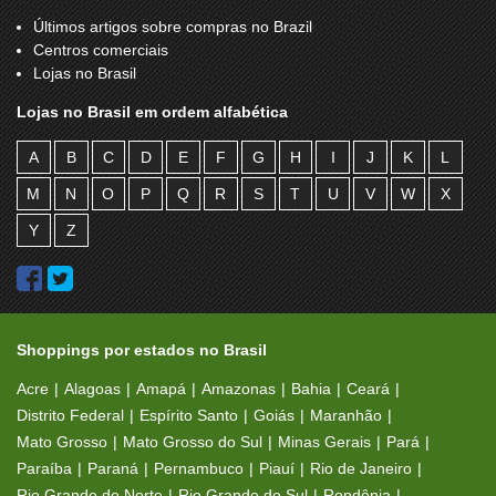
Últimos artigos sobre compras no Brazil
Centros comerciais
Lojas no Brasil
Lojas no Brasil em ordem alfabética
A
B
C
D
E
F
G
H
I
J
K
L
M
N
O
P
Q
R
S
T
U
V
W
X
Y
Z
Shoppings por estados no Brasil
Acre
Alagoas
Amapá
Amazonas
Bahia
Ceará
Distrito Federal
Espírito Santo
Goiás
Maranhão
Mato Grosso
Mato Grosso do Sul
Minas Gerais
Pará
Paraíba
Paraná
Pernambuco
Piauí
Rio de Janeiro
Rio Grande do Norte
Rio Grande do Sul
Rondônia