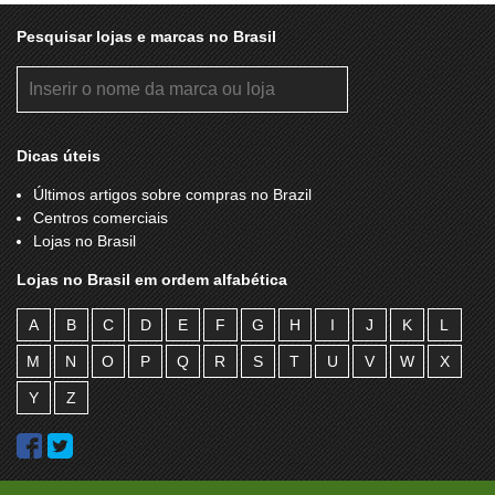
Pesquisar lojas e marcas no Brasil
Dicas úteis
Últimos artigos sobre compras no Brazil
Centros comerciais
Lojas no Brasil
Lojas no Brasil em ordem alfabética
A
B
C
D
E
F
G
H
I
J
K
L
M
N
O
P
Q
R
S
T
U
V
W
X
Y
Z