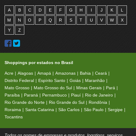
A
B
C
D
E
F
G
H
I
J
K
L
M
N
O
P
Q
R
S
T
U
V
W
X
Y
Z
Shoppings por estados no Brasil
Acre
Alagoas
Amapá
Amazonas
Bahia
Ceará
Distrito Federal
Espírito Santo
Goiás
Maranhão
Mato Grosso
Mato Grosso do Sul
Minas Gerais
Pará
Paraíba
Paraná
Pernambuco
Piauí
Rio de Janeiro
Rio Grande do Norte
Rio Grande do Sul
Rondônia
Roraima
Santa Catarina
São Carlos
São Paulo
Sergipe
Tocantins
Todos os nomes de empresas e produtos, logotipos, serviços