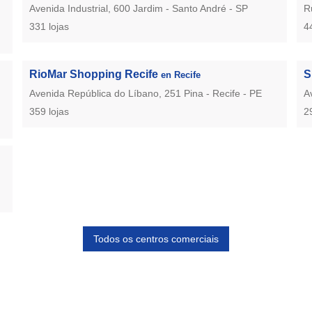
Avenida Industrial, 600 Jardim - Santo André - SP
R
331 lojas
4
RioMar Shopping Recife
S
en Recife
Avenida República do Líbano, 251 Pina - Recife - PE
A
359 lojas
2
Todos os centros comerciais