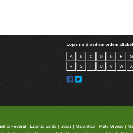
Lojas no Brasil em ordem alfabét
A
B
C
D
E
F
G
R
S
T
U
V
W
X
istrito Federal
Espírito Santo
Goiás
Maranhão
Mato Grosso
Ma