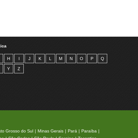
ica
H
I
J
K
L
M
N
O
P
Q
Y
Z
to Grosso do Sul
Minas Gerais
Pará
Paraíba