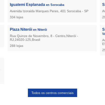
Iguatemi Esplanada
S
en Sorocaba
Avenida Izoraida Marques Peres, 401 Sorocaba - SP
A
334 lojas
2
Plaza Niterói
S
en Niterói
V
Rua Quinze de Novembro, 8 - Centro,Niterói -
RJ,24020-125,Brasil
A
E
288 lojas
2
a
Todos os centros comerciais