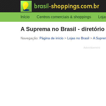
Início
Centros comerciais & shoppings
Loja
A Suprema no Brasil - diretório
Página de início
>
Lojas no Brasil
>
A Supre