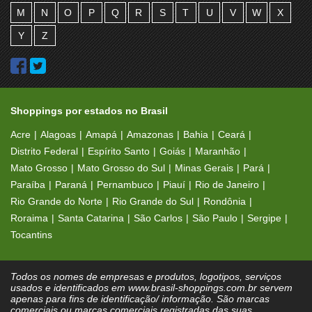
M
N
O
P
Q
R
S
T
U
V
W
X
Y
Z
Shoppings por estados no Brasil
Acre
Alagoas
Amapá
Amazonas
Bahia
Ceará
Distrito Federal
Espírito Santo
Goiás
Maranhão
Mato Grosso
Mato Grosso do Sul
Minas Gerais
Pará
Paraíba
Paraná
Pernambuco
Piauí
Rio de Janeiro
Rio Grande do Norte
Rio Grande do Sul
Rondônia
Roraima
Santa Catarina
São Carlos
São Paulo
Sergipe
Tocantins
Todos os nomes de empresas e produtos, logotipos, serviços
usados e identificados em www.brasil-shoppings.com.br servem
apenas para fins de identificação/ informação. São marcas
comerciais ou marcas comerciais registradas das suas