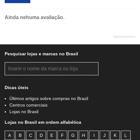
Ainda nehuma avaliação.
Pesquisar lojas e marcas no Brasil
Dicas úteis
Últimos artigos sobre compras no Brazil
Centros comerciais
Lojas no Brasil
Lojas no Brasil em ordem alfabética
A
B
C
D
E
F
G
H
I
J
K
L