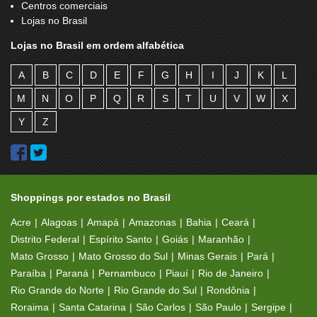
Centros comerciais
Lojas no Brasil
Lojas no Brasil em ordem alfabética
A
B
C
D
E
F
G
H
I
J
K
L
M
N
O
P
Q
R
S
T
U
V
W
X
Y
Z
Shoppings por estados no Brasil
Acre
Alagoas
Amapá
Amazonas
Bahia
Ceará
Distrito Federal
Espírito Santo
Goiás
Maranhão
Mato Grosso
Mato Grosso do Sul
Minas Gerais
Pará
Paraíba
Paraná
Pernambuco
Piauí
Rio de Janeiro
Rio Grande do Norte
Rio Grande do Sul
Rondônia
Roraima
Santa Catarina
São Carlos
São Paulo
Sergipe