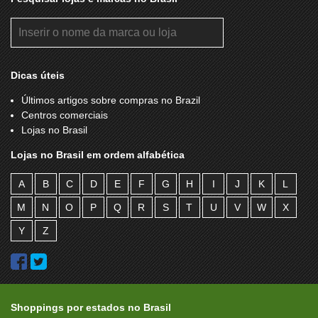
Dicas úteis
Últimos artigos sobre compras no Brazil
Centros comerciais
Lojas no Brasil
Lojas no Brasil em ordem alfabética
A
B
C
D
E
F
G
H
I
J
K
L
M
N
O
P
Q
R
S
T
U
V
W
X
Y
Z
Shoppings por estados no Brasil