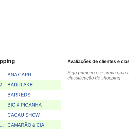
opping
Avaliações de clientes e cl
Seja primeiro e escreva uma 
ELIANI INDIANI
ANA CAPRI
classificação de shopping
M
BADULAKE
BARREDS
BIG X PICANHA
CACAU SHOW
IXA ECONOMICA FEDERAL
CAMARÃO & CIA