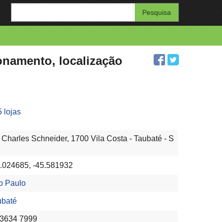
Enter
your
search
query
onamento, localização
 lojas
 Charles Schneider, 1700 Vila Costa - Taubaté - S
3.024685, -45.581932
o Paulo
ubaté
 3634 7999