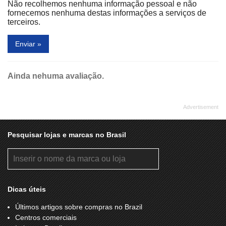
Não recolhemos nenhuma informação pessoal e não
DESFRUTTI
DOCTOR FEET
fornecemos nenhuma destas informações a serviços de
terceiros.
DOMINO'S SPOLETO
DROGARIA SÃO PAULO
Enviar »
DUDALINA
DUMOND
DUNES
EASY PRINT
Ainda nehuma avaliação.
ELLUS
EMPÓRIO BABY & KIDS
EMPÓRIO DE COMIDAS
ESPAÇO LASER
ESTÚDIO DA SOBRANCELHA
EXPAND
FABER CASTEL
FARM
Pesquisar lojas e marcas no Brasil
FASCAR
FAST SHOP
FERRI
FIBRA ALPHA DECOR
FIDEL
FILLITY
Dicas úteis
FINA ESTAMPA
FIT
Últimos artigos sobre compras no Brazil
Centros comerciais
FOM ALMOFADAS
FOTOTICA