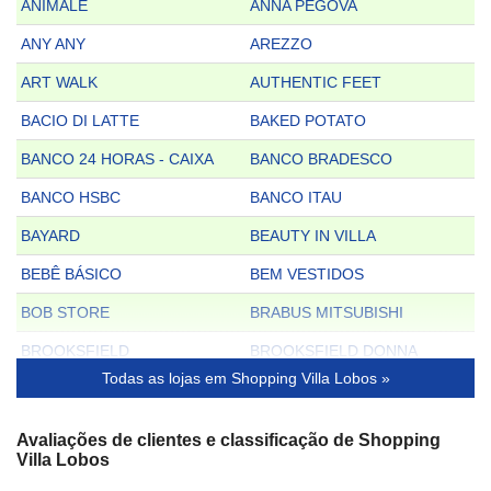
ANIMALE
ANNA PEGOVA
ANY ANY
AREZZO
ART WALK
AUTHENTIC FEET
BACIO DI LATTE
BAKED POTATO
BANCO 24 HORAS - CAIXA
BANCO BRADESCO
BANCO HSBC
BANCO ITAU
BAYARD
BEAUTY IN VILLA
BEBÊ BÁSICO
BEM VESTIDOS
BOB STORE
BRABUS MITSUBISHI
BROOKSFIELD
BROOKSFIELD DONNA
Todas as lojas em Shopping Villa Lobos »
BROOKSFIELD JR.
BURGER KING
C&A
CAIXA ECONÔMICA
Avaliações de clientes e classificação de Shopping
Villa Lobos
CALVIN KLEIN
CANTÃO