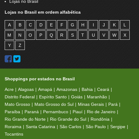
Lojas no Brasil
GENDAI
GIRAPIÃO
Lojas no Brasil em ordem alfabética
GLITZ MANIA
GREGORY
A
B
C
D
E
F
G
H
I
J
K
L
GUESS
H. STERN
M
N
O
P
Q
R
S
T
U
V
W
X
H3
HÄAGEN DAZS
Y
Z
HARRY'S
HAVAIANAS
HAVANNA CAFÉ
HERING
HOPE
ICI BRASSERIE
Shoppings por estados no Brasil
IMAGINARIUM
INTIMISSIMI
Acre
Alagoas
Amapá
Amazonas
Bahia
Ceará
IPLACE
ISOLUTION
Distrito Federal
Espírito Santo
Goiás
Maranhão
Mato Grosso
Mato Grosso do Sul
Minas Gerais
Pará
JACQUES JANINE
JOHN JOHN
Paraíba
Paraná
Pernambuco
Piauí
Rio de Janeiro
JULICE
JULIETTE
Rio Grande do Norte
Rio Grande do Sul
Rondônia
Roraima
Santa Catarina
São Carlos
São Paulo
Sergipe
KAPPA GOURMET
KID SAFARI
Tocantins
KIPLING
KODAK