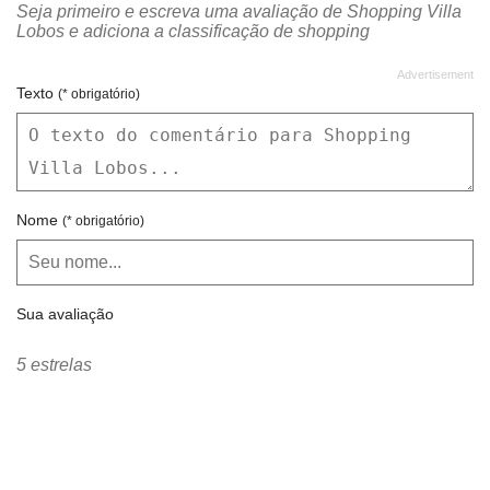
Seja primeiro e escreva uma avaliação de Shopping Villa
CAPODARTE
CARL'S JUNIOR
Lobos e adiciona a classificação de shopping
CASA ALMEIDA
CASA DAS CUECAS
CASA DO PÃO DE QUEIJO
CASIO
Texto
(* obrigatório)
CECILIA DÁLE
CHICCO
CHICLETARIA
CHILLI BEANS
CIA DAS CHAVES
CINEMARK
Nome
(* obrigatório)
CLARO
CLINIQUE
CLUBE MELISSA
CNS
Sua avaliação
CONTÉM 1G
CORELLO
CORES DO BRASIL
CORI
5 estrelas
CORTÉS EMPÓRIO E
CRAWFORD
CROCS
CVC VIAGENS
DANYDEB
DAUPER