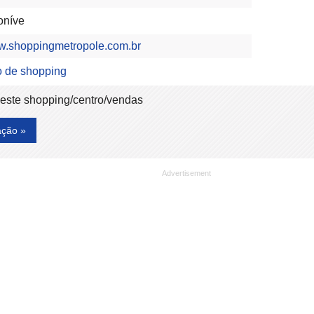
oníve
ww.shoppingmetropole.com.br
o de shopping
deste shopping/centro/vendas
ação »