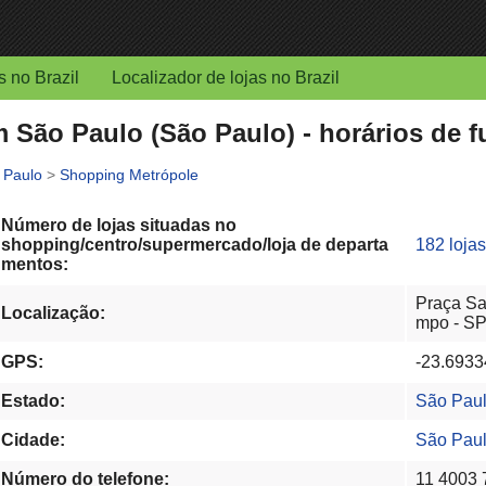
s no Brazil
Localizador de lojas no Brazil
 São Paulo (São Paulo) - horários de f
 Paulo
>
Shopping Metrópole
Número de lojas situadas no
shopping/centro/supermercado/loja de departa
182 lojas
mentos:
Praça Sa
Localização:
mpo - S
GPS:
-23.6933
Estado:
São Pau
Cidade:
São Pau
Número do telefone:
11 4003 