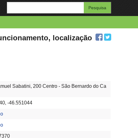
Enter
your
search
query
uncionamento, localização
muel Sabatini, 200 Centro - São Bernardo do Ca
P
40, -46.551044
lo
lo
7370