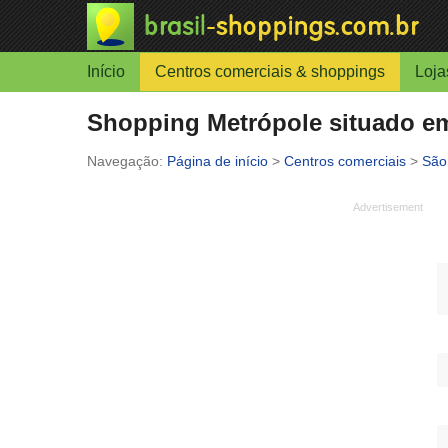
Início
Centros comerciais & shoppings
Loja
Shopping Metrópole situado em
Página de início
>
Centros comerciais
>
São