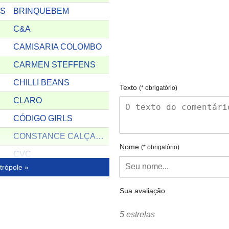
SS
BRINQUEBEM
C&A
CAMISARIA COLOMBO
CARMEN STEFFENS
CHILLI BEANS
Texto
(* obrigatório)
CLARO
CÓDIGO GIRLS
CONSTANCE CALÇADOS
Nome
(* obrigatório)
CVC
trópole »
DENY TENNIS
DROGARIA SÃO PAULO
Sua avaliação
ELETROVIP
5 estrelas
EMPORIUM DA BELEZA