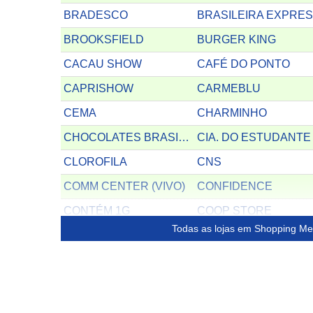
BRADESCO
BRASILEIRA EXPRE
BROOKSFIELD
BURGER KING
CACAU SHOW
CAFÉ DO PONTO
CAPRISHOW
CARMEBLU
CEMA
CHARMINHO
CHOCOLATES BRASIL CACAU
CIA. DO ESTUDANTE
CLOROFILA
CNS
COMM CENTER (VIVO)
CONFIDENCE
CONTÉM 1G
COOP STORE
Todas as lojas em Shopping Me
DENUNCIA JEANS
DENY SPORTS
DI MARINO
DIVINO FOGAO
DRYZUN
EDUCAÇÃO & CIA
EMME
EMPÓRIO DO AÇO