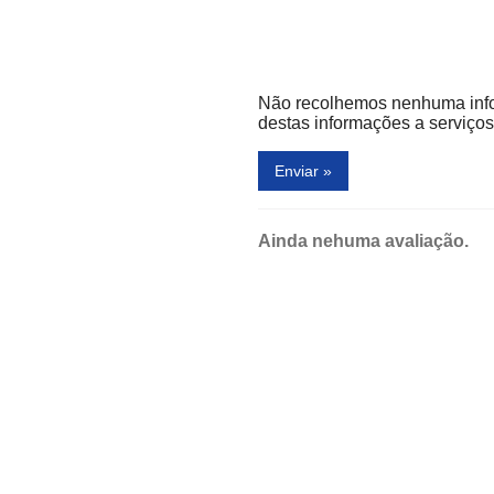
ESTASI
FOTOTICA
Não recolhemos nenhuma inf
GARBO
destas informações a serviços 
GOLD BUYERS
Enviar »
GUARANÁ BRASIL
HOPE
Ainda nehuma avaliação.
JACQUES JANINE CABELEIREIROS
JIN JIN
KAWASAKI
KOPENHAGEN
LEFISK
LORD ARTHUR´S
LUPO