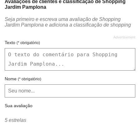
Avaliações de clientes e classificação de Shopping
Jardim Pamplona
Livraria da Vila
Lotéricas
Seja primeiro e escreva uma avaliação de Shopping
Lupo
MP Brinquedos
Jardim Pamplona e adiciona a classificação de shopping
Mr. Cat
Nagare Sushi
Nutrafit
O Boticário
Texto
(* obrigatório)
OAKBERRY AÇAI BOWLS
Oceane
Óticas By John
Óticas Carol
Oui Oui
Outback Steakhouse
Nome
(* obrigatório)
Padaria Benjamim
Paris 6
Patroni
Poke Poke
Sua avaliação
Por Aí
Practory
Renner
Samsung
5 estrelas
Shades Studio
SPOLETO