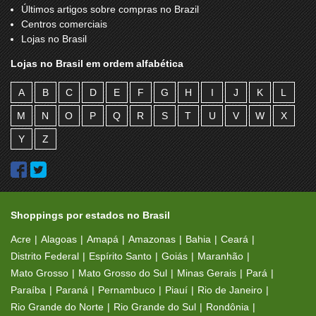
Últimos artigos sobre compras no Brazil
Centros comerciais
Lojas no Brasil
Lojas no Brasil em ordem alfabética
A
B
C
D
E
F
G
H
I
J
K
L
M
N
O
P
Q
R
S
T
U
V
W
X
Y
Z
Shoppings por estados no Brasil
Acre
Alagoas
Amapá
Amazonas
Bahia
Ceará
Distrito Federal
Espírito Santo
Goiás
Maranhão
Mato Grosso
Mato Grosso do Sul
Minas Gerais
Pará
Paraíba
Paraná
Pernambuco
Piauí
Rio de Janeiro
Rio Grande do Norte
Rio Grande do Sul
Rondônia