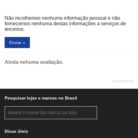
Sunglass Hut
The Body Shop
The Steak Factory
Tip Top
Não recolhemos nenhuma informação pessoal e não
Track&Field
Trotta Acessórios
fornecemos nenhuma destas informações a serviços de
terceiros.
Victoria Rassan
Vika
Enviar »
Ainda nehuma avaliação.
Pesquisar lojas e marcas no Brasil
Dicas úteis