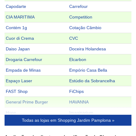
Capodarte
Carrefour
CIA MARITIMA
Competition
Contém 1g
Cotação Câmbio
Cuor di Crema
CVC
Daiso Japan
Doceira Holandesa
Drogaria Carrefour
Elcarbon
Empada de Minas
Empório Casa Bella
Espaço Laser
Estúdio da Sobrancelha
FAST Shop
FiChips
General Prime Burger
HAVANNA
Hope
Imaginarium
Todas as lojas em Shopping Jardim Pamplona »
Joaquina Brasil
Kalunga
Las Lenas
Le Pain