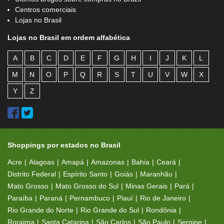
Centros comerciais
Gendai
Giraffas
Lojas no Brasil
Grillback
Gryfter
Lojas no Brasil em ordem alfabética
Habib's
Havaianas
A
B
C
D
E
F
G
H
I
J
K
L
Hera
Hering Kids
M
N
O
P
Q
R
S
T
U
V
W
X
Hering Store
Hugo Deleon
Y
Z
Ibiza
Ice Mellow Kibon
Imperio Mineiro
Incy Festa
Interkart Q
iPlace Mobile
Shoppings por estados no Brasil
Joalheria Lanny
Joias Gois
Acre
Alagoas
Amapá
Amazonas
Bahia
Ceará
Joias Jeyne
Kamarote D' Grife
Distrito Federal
Espírito Santo
Goiás
Maranhão
Mato Grosso
Mato Grosso do Sul
Minas Gerais
Pará
Karismel
Khelf
Paraíba
Paraná
Pernambuco
Piauí
Rio de Janeiro
Kid Stok
Kirey Calçados
Rio Grande do Norte
Rio Grande do Sul
Rondônia
Roraima
Santa Catarina
São Carlos
São Paulo
Sergipe
Kokee
Kyw Radical Sports