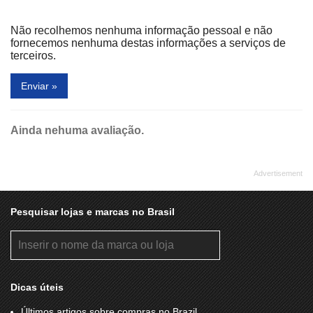
Divino Fogão
Doctor Feet
Não recolhemos nenhuma informação pessoal e não
Dominós Pizza
Donna Rose
fornecemos nenhuma destas informações a serviços de
terceiros.
Dorinho's
Drica Maria
Enviar »
Droga Raia
Drogaria São Paulo
Dunes
Empório Parrilla
Ainda nehuma avaliação.
Enfermaria
Espaço Acessórios
Espaço Estudante
Espaço Vivendo e Aprendendo
Estúdio da Sobrancelha
Fantasia
Fast Shop
Flávia Mendes
Pesquisar lojas e marcas no Brasil
Fluor Brasil
FMW
Formula Kids
Foto Mais
Fototica
Frutah
Dicas úteis
Garbo
Gegê Couros
Últimos artigos sobre compras no Brazil