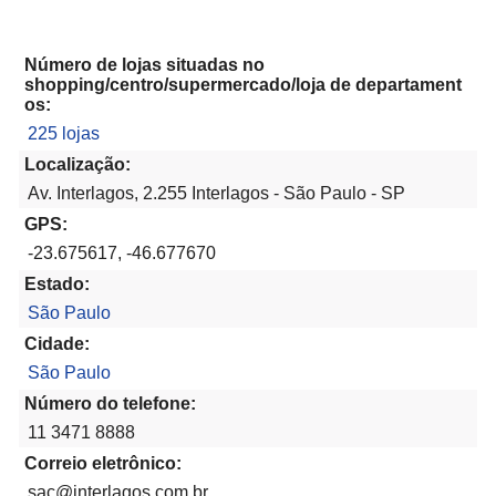
Número de lojas situadas no
shopping/centro/supermercado/loja de departament
os:
225 lojas
Localização:
Av. Interlagos, 2.255 Interlagos - São Paulo - SP
GPS:
-23.675617, -46.677670
Estado:
São Paulo
Cidade:
São Paulo
Número do telefone:
11 3471 8888
Correio eletrônico:
sac@interlagos.com.br