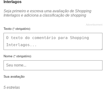
Interlagos
Cema Hospital Especializado
Central de Comercialização
Seja primeiro e escreva uma avaliação de Shopping
Central Surf
Chaveiro Luiz
Interlagos e adiciona a classificação de shopping
Chicken Grill
Chilli Beans
Chocolates Brasil Cacau
Cinemark
Texto
(* obrigatório)
Claro
Clorofila Fashion
Clube Melissa
CMH Jóias
CNS
Código Girls
Nome
(* obrigatório)
Colombo
Commcenter
Company
Conexão
Sua avaliação
Confidence Câmbio
Curso Objetivo
CVC Turismo
Denúncia Jeans
5 estrelas
Deny Sports
Deny Tennis
Di Gaspi
Di Santinni