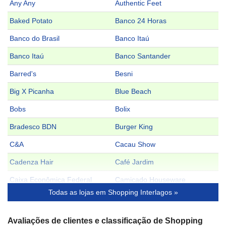
Any Any
Authentic Feet
Baked Potato
Banco 24 Horas
Banco do Brasil
Banco Itaú
Banco Itaú
Banco Santander
Barred's
Besni
Big X Picanha
Blue Beach
Bobs
Bolix
Bradesco BDN
Burger King
C&A
Cacau Show
Cadenza Hair
Café Jardim
Caixa Econômica Federal
Camicado Houseware
Todas as lojas em Shopping Interlagos »
Casa das Alianças
Casa do Pão de Queijo
Casa Pilão
Casas Bahia
Avaliações de clientes e classificação de Shopping