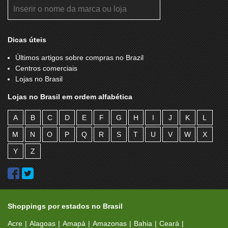
Dicas úteis
Últimos artigos sobre compras no Brazil
Centros comerciais
Lojas no Brasil
Lojas no Brasil em ordem alfabética
A
B
C
D
E
F
G
H
I
J
K
L
M
N
O
P
Q
R
S
T
U
V
W
X
Y
Z
Shoppings por estados no Brasil
Acre
Alagoas
Amapá
Amazonas
Bahia
Ceará