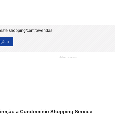
deste shopping/centro/vendas
ação »
direção a Condomínio Shopping Service