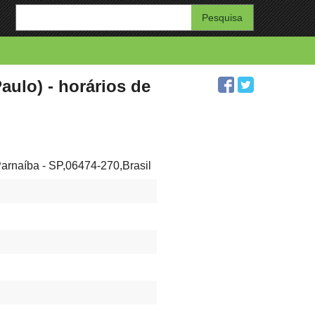
Enter
your
search
query
ulo) - horários de
Parnaíba - SP,06474-270,Brasil