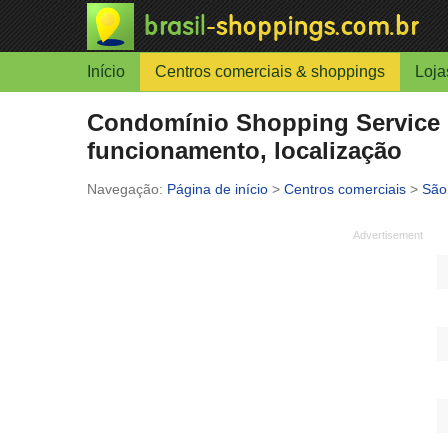
Início
Centros comerciais & shoppings
Loja
Condomínio Shopping Service s
funcionamento, localização
Página de início
>
Centros comerciais
>
São