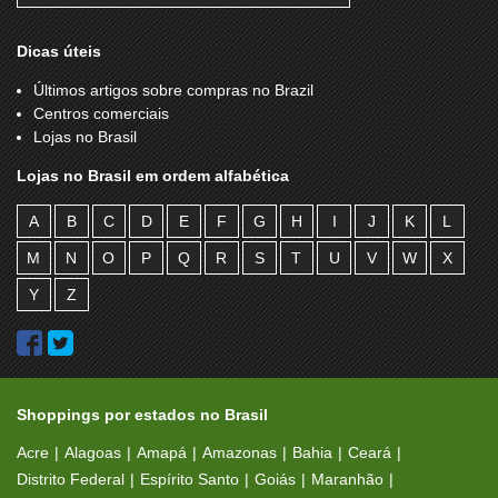
Dicas úteis
Últimos artigos sobre compras no Brazil
Centros comerciais
Lojas no Brasil
Lojas no Brasil em ordem alfabética
A
B
C
D
E
F
G
H
I
J
K
L
M
N
O
P
Q
R
S
T
U
V
W
X
Y
Z
Shoppings por estados no Brasil
Acre
Alagoas
Amapá
Amazonas
Bahia
Ceará
Distrito Federal
Espírito Santo
Goiás
Maranhão