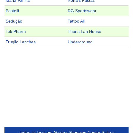
Maria Vanilla
Nona's Pastas
Pastelli
RG Sportswear
Sedução
Tattoo All
Tek Pharm
Thor's Lan House
Trugilo Lanches
Underground
Todas as lojas em Galeria Shopping Center Salto »