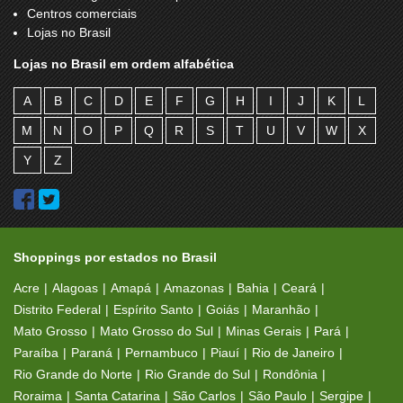
Centros comerciais
Lojas no Brasil
Lojas no Brasil em ordem alfabética
A
B
C
D
E
F
G
H
I
J
K
L
M
N
O
P
Q
R
S
T
U
V
W
X
Y
Z
Shoppings por estados no Brasil
Acre
Alagoas
Amapá
Amazonas
Bahia
Ceará
Distrito Federal
Espírito Santo
Goiás
Maranhão
Mato Grosso
Mato Grosso do Sul
Minas Gerais
Pará
Paraíba
Paraná
Pernambuco
Piauí
Rio de Janeiro
Rio Grande do Norte
Rio Grande do Sul
Rondônia
Roraima
Santa Catarina
São Carlos
São Paulo
Sergipe