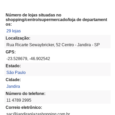
Número de lojas situadas no
shopping/centro/supermercado/loja de departament
os:
29 lojas
Localização:
Rua Ricarte Sewaybricker, 52 Centro - Jandira - SP
GPS:
-23.528679, -46.902542
Estado:
São Paulo
Cidade:
Jandira
Número do telefone:
11 4789 2995
Correio eletrônico:
sac@jandiraplazashopping.com.br