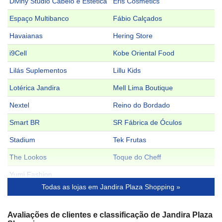
Diviny Studio Cabelo e Estética
Eris Cosmetics
Espaço Multibanco
Fábio Calçados
Havaianas
Hering Store
i9Cell
Kobe Oriental Food
Lilás Suplementos
Lillu Kids
Lotérica Jandira
Mell Lima Boutique
Nextel
Reino do Bordado
Smart BR
SR Fábrica de Óculos
Stadium
Tek Frutas
The Lookos
Toque do Cheff
Yumi Fashion
Todas as lojas em Jandira Plaza Shopping »
Avaliações de clientes e classificação de Jandira Plaza