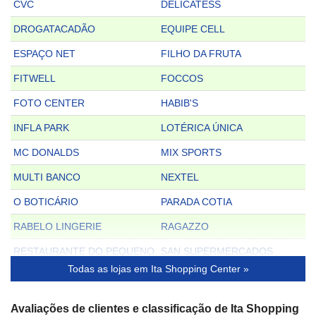
CVC
DELICATESS
DROGATACADÃO
EQUIPE CELL
ESPAÇO NET
FILHO DA FRUTA
FITWELL
FOCCOS
FOTO CENTER
HABIB'S
INFLA PARK
LOTÉRICA ÚNICA
MC DONALDS
MIX SPORTS
MULTI BANCO
NEXTEL
O BOTICÁRIO
PARADA COTIA
RABELO LINGERIE
RAGAZZO
RESTAURANTE DO PEQUENO
SAN SUPERMERCADOS
Todas as lojas em Ita Shopping Center »
SÓBRANCELHAS
SOUL
STAR SURF
STOCKIDS
Avaliações de clientes e classificação de Ita Shopping