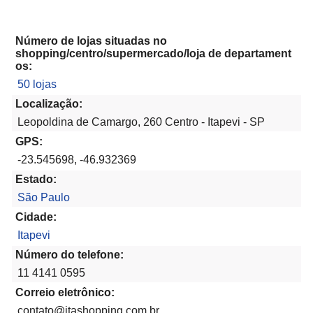
Número de lojas situadas no
shopping/centro/supermercado/loja de departament
os:
50 lojas
Localização:
Leopoldina de Camargo, 260 Centro - Itapevi - SP
GPS:
-23.545698, -46.932369
Estado:
São Paulo
Cidade:
Itapevi
Número do telefone:
11 4141 0595
Correio eletrônico:
contato@itashopping.com.br