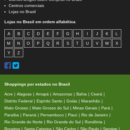
Centros comerciais
Lojas no Brasil
Lojas no Brasil em ordem alfabética
A
B
C
D
E
F
G
H
I
J
K
L
M
N
O
P
Q
R
S
T
U
V
W
X
Y
Z
Shoppings por estados no Brasil
Acre
Alagoas
Amapá
Amazonas
Bahia
Ceará
Distrito Federal
Espírito Santo
Goiás
Maranhão
Mato Grosso
Mato Grosso do Sul
Minas Gerais
Pará
Paraíba
Paraná
Pernambuco
Piauí
Rio de Janeiro
Rio Grande do Norte
Rio Grande do Sul
Rondônia
Roraima
Santa Catarina
São Carlos
São Paulo
Sergipe