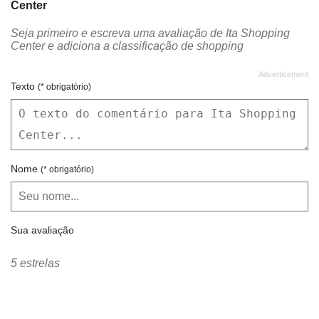
Center
STOCKIDS BRINQUEDOS
STUDIO MARIA BONITA
Seja primeiro e escreva uma avaliação de Ita Shopping
SUBWAY
TEEN GAMES
Center e adiciona a classificação de shopping
TIM
Texto
(* obrigatório)
Nome
(* obrigatório)
Sua avaliação
5 estrelas