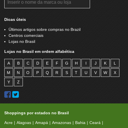
SCARANZA
SELFIE STORE
SEM PARAR
SHOWCOLATE
Dicas úteis
SMART MOBILE
SÓBRANCELHAS
Últimos artigos sobre compras no Brazil
Centros comerciais
SUBWAY
SUCÃO
Lojas no Brasil
SUCO BAGAÇO
TELEFONE PÚBLICO
Lojas no Brasil em ordem alfabética
TEMAKERIA MAKIS PLACE
TENNIS ONE
A
B
C
D
E
F
G
H
I
J
K
L
TUDO BELLO
UTOPIA
M
N
O
P
Q
R
S
T
U
V
W
X
VIA TIME
VITTA MODA MASCULINA
Y
Z
VIVO
WORLD TENNIS
YOUCEL
ZIG ZAG PLAY
Shoppings por estados no Brasil
Acre
Alagoas
Amapá
Amazonas
Bahia
Ceará