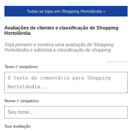
DIVAS
DIVINO FOGÃO
Todas as lojas em Shopping Hortolândia »
DONA MADONNA
ECO PAG
EMPÓRIO DO AÇO
ESTACIONAMENTO
Avaliações de clientes e classificação de Shopping
Hortolândia
FINI
FRALDÁRIO
Seja primeiro e escreva uma avaliação de Shopping
GOLD FINGER
GRILETTO
Hortolândia e adiciona a classificação de shopping
HABIB´S
HERING
HOT DOG EXPRESS
INICIAL GAMES
Texto
(* obrigatório)
JUJUBA
KISAPEKA BRINQUEDOS
LA FRUTILLA
LA PANQUECA GRILL
LABORATÓRIO VOZZA
LE POSTICHE
Nome
(* obrigatório)
LOJAS AMERICANAS
LOJAS AMETISTA
LOTÉRICA
LYON PERFUMES
Sua avaliação
MALIBU STORE
MARISA