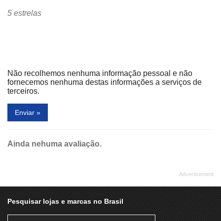
MC DONALD´S
MC DONALD´S SORVETES
5 estrelas
MESTRE DO AÇAÍ
MÔNICA SANCHES
NARDUCCI CALÇADOS
NARDUCCI CALÇADOS
NAVE SHOW
NAVE SHOW
Não recolhemos nenhuma informação pessoal e não
NEXTEL
NEXTEL
fornecemos nenhuma destas informações a serviços de
terceiros.
O BOTICÁRIO
O MATUTO
Enviar »
OPHICINA
PASSARELA
PASSARELA KIDS
PECCATU LINGERIE
Ainda nehuma avaliação.
PERNAMBUCANAS
PITICAS
PRIMICIA
QUERIDA
REI DO MATE
ROASTED POTATO
ROSA GRENÁ
SAC
Pesquisar lojas e marcas no Brasil
SAFARI TOUR
SALA DE APOIO