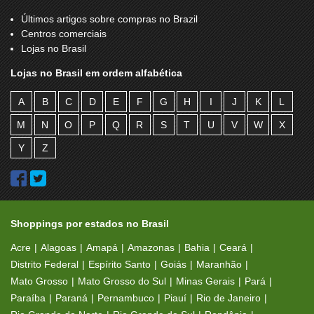
Últimos artigos sobre compras no Brazil
Centros comerciais
Lojas no Brasil
Lojas no Brasil em ordem alfabética
A
B
C
D
E
F
G
H
I
J
K
L
M
N
O
P
Q
R
S
T
U
V
W
X
Y
Z
Shoppings por estados no Brasil
Acre
Alagoas
Amapá
Amazonas
Bahia
Ceará
Distrito Federal
Espírito Santo
Goiás
Maranhão
Mato Grosso
Mato Grosso do Sul
Minas Gerais
Pará
Paraíba
Paraná
Pernambuco
Piauí
Rio de Janeiro