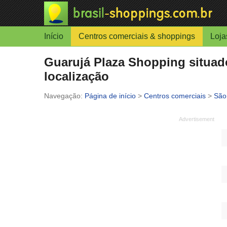
Início
Centros comerciais & shoppings
Loja
Guarujá Plaza Shopping situad
localização
Página de início
>
Centros comerciais
>
São