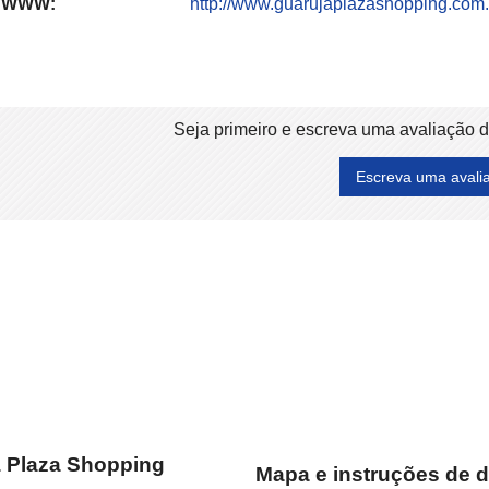
WWW:
http://www.guarujaplazashopping.com.
Seja primeiro e escreva uma avaliação 
Escreva uma avali
á Plaza Shopping
Mapa e instruções de d