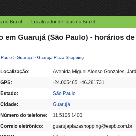
s no Brazil
Localizador de lojas no Brazil
o em Guarujá (São Paulo) - horários d
 Paulo
>
Guarujá
>
Guarujá Plaza Shopping
Localização:
Avenida Miguel Alonso Gonzales, Jard
GPS:
-24.005465, -46.281731
Estado:
São Paulo
Cidade:
Guarujá
Número do telefone:
11 5105 1400
Correio eletrônico:
guarujaplazashopping@espb.com.br