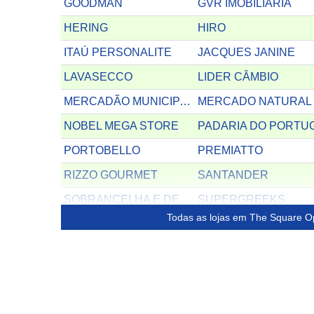
GOODMAN
GVR IMOBILIARIA
HERING
HIRO
ITAÚ PERSONALITE
JACQUES JANINE
LAVASECCO
LIDER CÂMBIO
MERCADÃO MUNICIPAL BAR E LANCHES
MERCADO NATURAL
NOBEL MEGA STORE
PADARIA DO PORTU
PORTOBELLO
PREMIATTO
RIZZO GOURMET
SANTANDER
SOBRANCELHA E DESIGN
SUPERGREEKS
Todas as lojas em The Square O
TALOCKS CREPES
TINA ESPORTES
VACINVILLE
WG CELULARES