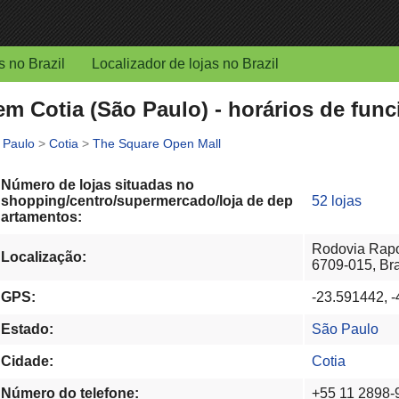
s no Brazil
Localizador de lojas no Brazil
m Cotia (São Paulo) - horários de func
 Paulo
>
Cotia
>
The Square Open Mall
Número de lojas situadas no
shopping/centro/supermercado/loja de dep
52 lojas
artamentos:
Rodovia Rapos
Localização:
6709-015, Bra
GPS:
-23.591442, 
Estado:
São Paulo
Cidade:
Cotia
Número do telefone:
+55 11 2898-