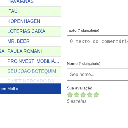
HAVAIANAS
ITAÚ
KOPENHAGEN
Texto
(* obrigatório)
LOTERIAS CAIXA
MR. BEER
GA
PAULA ROMANI
PROINVEST IMOBILIÁRIA
Nome
(* obrigatório)
SEU JOAO BOTEQUIM
SWIFT MERCADO DA CARNE
Sua avaliação
pen Mall »
UP BUREAU
ZASTRAS
5 estrelas