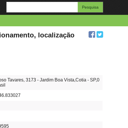
Enter
your
search
query
ionamento, localização
o Tavares, 3173 - Jardim Boa Vista,Cotia - SP,0
sil
-46.833027
9595