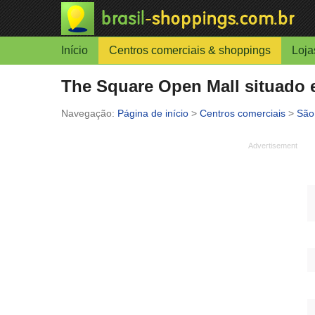
Início
Centros comerciais & shoppings
Loja
The Square Open Mall situado e
Página de início
>
Centros comerciais
>
São