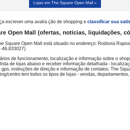
Lojas em The Square Open Mall »
ça escrever uma avalia ção de shopping e
classificar sua sati
e Open Mall (ofertas, notícias, liquidações, 
he Square Open Mall está situado no endereço: Rodovia Raposo
 -46.833027)
ários de funcionamento, localização e informação sobre o shoppi
ista de lojas abaixo e receber informação detalhada - localizaç
 gps, instruções de direção e informação de contatos. The Sq
ng/centro tem todos os tipos de lojas - vendas, departamentos,