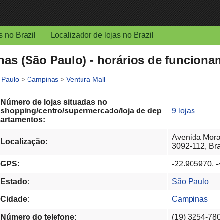
s no Brazil
Localizador de lojas no Brazil
as (São Paulo) - horários de funciona
 Paulo
>
Campinas
>
Ventura Mall
Número de lojas situadas no
shopping/centro/supermercado/loja de dep
9 lojas
artamentos:
Avenida Mora
Localização:
3092-112, Bra
GPS:
-22.905970, 
Estado:
São Paulo
Cidade:
Campinas
Número do telefone:
(19) 3254-78