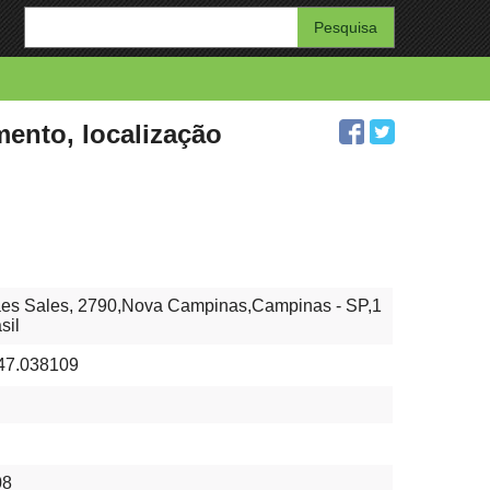
Enter
your
search
query
mento, localização
es Sales, 2790,Nova Campinas,Campinas - SP,1
sil
-47.038109
08