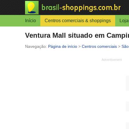
Início
Centros comerciais & shoppings
Loja
Ventura Mall situado em Campin
Página de início
>
Centros comerciais
>
São