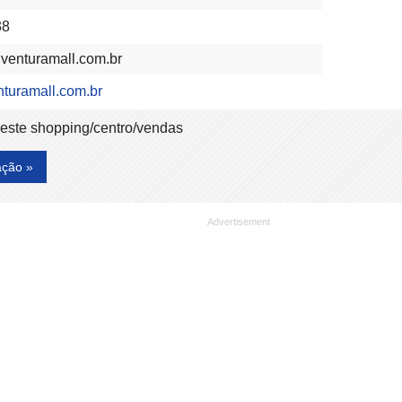
38
venturamall.com.br
nturamall.com.br
deste shopping/centro/vendas
ação »