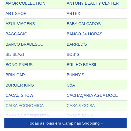
AMOR COLLECTION
ANTONY BEAUTY CENTER
ART SHOP
ARTEX
AZUL VIAGENS
BABY CALÇADOS
BAGGAGIO
BANCO 24 HORAS
BANCO BRADESCO
BARRED'S
BIJ BLAZI
BOB´S
BONO PNEUS
BRILHO BRASIL
BRIN CAR
BUNNY'S
BURGER KING
C&A
CACAU SHOW
CACHAÇARIA ÁGUA DOCE
CAIXA ECONOMICA
CASA & COISA
CASA DA SOBREMESA
CASAS BAHIA
Todas as lojas em Campinas Shopping »
CAUSA & EFEITO
CBN LOTERIAS