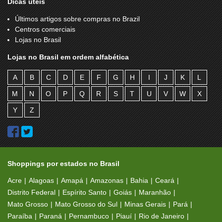
Dicas úteis
LIVRARIA LEITURA
LOLY BALAS
Últimos artigos sobre compras no Brazil
Centros comerciais
LOS PALETEROS
LOUISE ZANI
Lojas no Brasil
LUPO
M OFFICER
Lojas no Brasil em ordem alfabética
MAGIC PAPER GRAFICA
MAHOGANY COSMETICOS
A
B
C
D
E
F
G
H
I
J
K
L
MAKIS PLACE TEMAKERIA - QUIOSQUE
MARISA
M
N
O
P
Q
R
S
T
U
V
W
X
MASTER CONFORT
MAX SUSHI
Y
Z
MCDONALD´S
MEGA CORPO
MIX MOVEIS
MOMENTUM
MONICA SANCHES
MONTANA GRILL EXPRESS
Shoppings por estados no Brasil
MORANA
MOTOROLA
Acre
Alagoas
Amapá
Amazonas
Bahia
Ceará
NARDUCCI
NEXTEL
Distrito Federal
Espírito Santo
Goiás
Maranhão
Mato Grosso
Mato Grosso do Sul
Minas Gerais
Pará
NINA FIORI
O BOTICARIO
Paraíba
Paraná
Pernambuco
Piauí
Rio de Janeiro