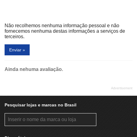
FOTOTICA
FREDY
GARBO
GERMÂNICA
Não recolhemos nenhuma informação pessoal e não
GI CELULARES
GRÃO ESPRESSO
fornecemos nenhuma destas informações a serviços de
terceiros.
GRILETTO
HABIB´S
Enviar »
HAVAIANAS
HERING
HONDA
HOPE
Ainda nehuma avaliação.
HOT DOG EXPRESS
HOT POINT
IBIZA
ICE MELLOW KIBON
INICIAL GAMES
JIN JIN
JU BIJOUX
KAWASAKI
Pesquisar lojas e marcas no Brasil
KID TOY'S
KOPENHAGEN
LA PANQUECA
LE POSTICHE
LG
LIFAN