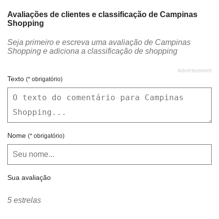
CENTAURO
CHAMPION
Avaliações de clientes e classificação de Campinas
Shopping
CHICKEN EXPRESS
CHILLI BEANS
Seja primeiro e escreva uma avaliação de Campinas
CHIQUINHO SORVETES
CHOCOLATES BRASIL CACAU
Shopping e adiciona a classificação de shopping
CIA DA CRIANÇA
CIA DO TERNO
CINÉPOLIS
CLARO
Texto
(* obrigatório)
CLUBE MELISSA
CVC
D VITAMINAS
DIVINO FOGÃO
DRY WASH
EDUCAÇÃO E CIA
Nome
(* obrigatório)
EMPÓRIO DO AÇO
ESMERALDA JÓIAS
ESTÚDIO DA SOBRANCELHA
EXPRESSO 180º
Sua avaliação
FAST CASH
FELICITY
FENZZO
FIDATTI
5 estrelas
FOGÃO MINEIRO
FOOT WEAR