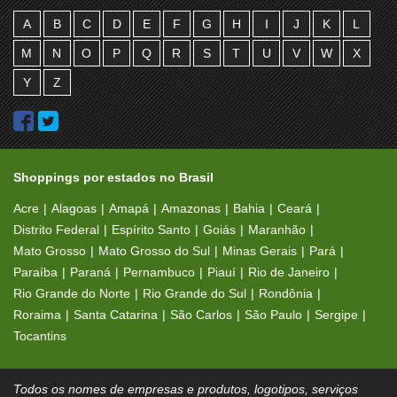
A
B
C
D
E
F
G
H
I
J
K
L
M
N
O
P
Q
R
S
T
U
V
W
X
Y
Z
Shoppings por estados no Brasil
Acre
Alagoas
Amapá
Amazonas
Bahia
Ceará
Distrito Federal
Espírito Santo
Goiás
Maranhão
Mato Grosso
Mato Grosso do Sul
Minas Gerais
Pará
Paraíba
Paraná
Pernambuco
Piauí
Rio de Janeiro
Rio Grande do Norte
Rio Grande do Sul
Rondônia
Roraima
Santa Catarina
São Carlos
São Paulo
Sergipe
Tocantins
Todos os nomes de empresas e produtos, logotipos, serviços