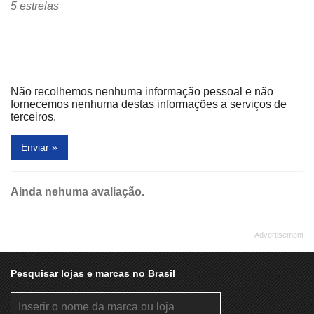
Gabriela Mulher
Gabriela Tênis
5 estrelas
Gabrielinha
Gamelas & Panella's
Griletto
Handbook
Handy Esmalteria
Havaianas
Não recolhemos nenhuma informação pessoal e não
Hering Kids
Hering Store
fornecemos nenhuma destas informações a serviços de
terceiros.
In Love
Intimissimi
Enviar »
iPlace Mobile
iVilli
Janice Jóias
JBay
Ainda nehuma avaliação.
JMC Bijoux
Joalheria Dumont
John John
Jorge Bischoff
Kalunga
Kart - Top Speed Kart Indoor
Kids Park
Korova
Pesquisar lojas e marcas no Brasil
Lacoste
Lady & Lord