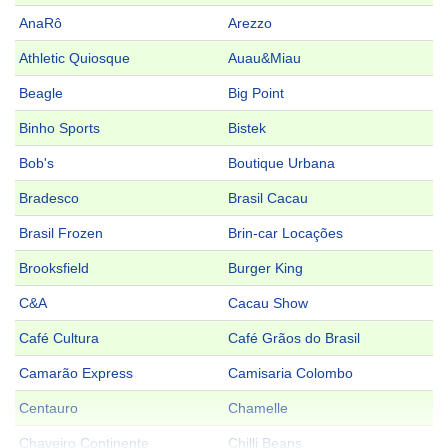
AnaRô
Arezzo
Athletic Quiosque
Auau&Miau
Beagle
Big Point
Binho Sports
Bistek
Bob's
Boutique Urbana
Bradesco
Brasil Cacau
Brasil Frozen
Brin-car Locações
Brooksfield
Burger King
C&A
Cacau Show
Café Cultura
Café Grãos do Brasil
Camarão Express
Camisaria Colombo
Centauro
Chamelle
Chaveiro Continente
Chilli Beans