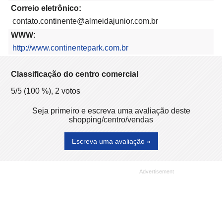
Correio eletrônico:
contato.continente@almeidajunior.com.br
WWW:
http://www.continentepark.com.br
Classificação do centro comercial
5
/5 (
100
%),
2
votos
Seja primeiro e escreva uma avaliação deste
shopping/centro/vendas
Escreva uma avaliação »