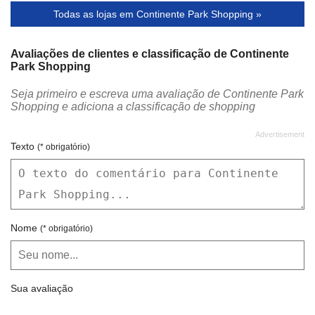
Todas as lojas em Continente Park Shopping »
Cinépolis
Claro
Colchões Ortobom
Companhia da Moda
Avaliações de clientes e classificação de Continente
Park Shopping
Continente Cell Phone
Cor de Rosa
Seja primeiro e escreva uma avaliação de Continente Park
Croasonho
CVC
Shopping e adiciona a classificação de shopping
Dalmolin
Damyller
Dana Biju
DHM Store
Texto
(* obrigatório)
Divino Fogão
Doce Desejo
Dudalina
Empório Bijux
Empório Original
Enzo Milano
Nome
(* obrigatório)
Ferrero
Fini
Flamingo
Fun Case
Sua avaliação
Ga'apy Amazônica
Gabriela Homem