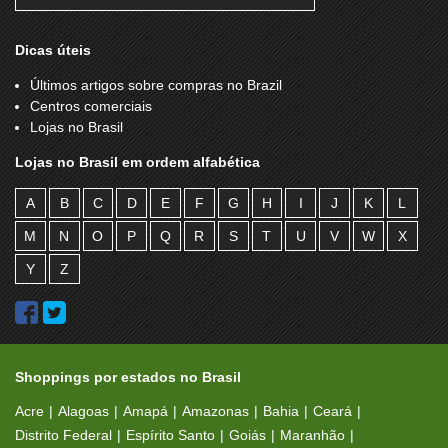
Lança Perfume
Lanzara
Lavação Real Clean
Le Lis Blanc
Dicas úteis
Le Parfumeur
Les Chemises
Últimos artigos sobre compras no Brazil
Centros comerciais
Liga Retrô
Livrarias Catarinense
Lojas no Brasil
Loft
Lojas Americanas
Lojas no Brasil em ordem alfabética
Lojas Colombo
Lotérica
A
B
C
D
E
F
G
H
I
J
K
L
Lugano Chocolates
Lupo
M
N
O
P
Q
R
S
T
U
V
W
X
Luz da Lua
Madero
Y
Z
Magazine Luiza
Magic Games
Makis Place
Mamma Mia Express
McCafé
McDonald's
Shoppings por estados no Brasil
Metrópolis
Mexicato - Paletas mexicanas
Acre
Alagoas
Amapá
Amazonas
Bahia
Ceará
Mini Kalzone
MMartan
Distrito Federal
Espírito Santo
Goiás
Maranhão