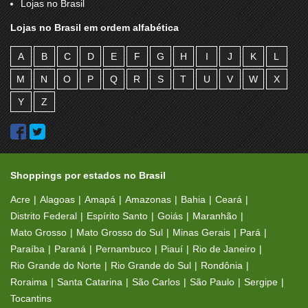
Lojas no Brasil
Lojas no Brasil em ordem alfabética
A
B
C
D
E
F
G
H
I
J
K
L
M
N
O
P
Q
R
S
T
U
V
W
X
Y
Z
Shoppings por estados no Brasil
Acre
Alagoas
Amapá
Amazonas
Bahia
Ceará
Distrito Federal
Espírito Santo
Goiás
Maranhão
Mato Grosso
Mato Grosso do Sul
Minas Gerais
Pará
Paraíba
Paraná
Pernambuco
Piauí
Rio de Janeiro
Rio Grande do Norte
Rio Grande do Sul
Rondônia
Roraima
Santa Catarina
São Carlos
São Paulo
Sergipe
Tocantins