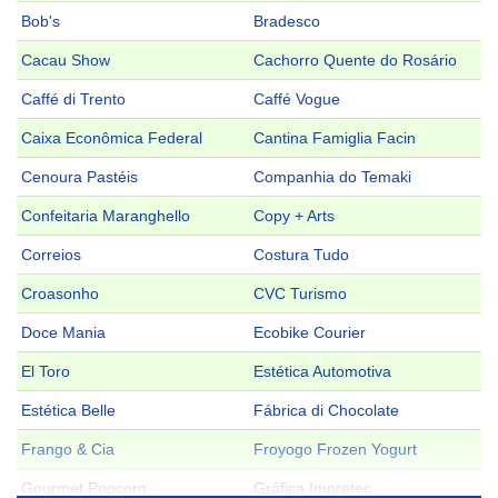
Bob's
Bradesco
Cacau Show
Cachorro Quente do Rosário
Caffé di Trento
Caffé Vogue
Caixa Econômica Federal
Cantina Famiglia Facin
Cenoura Pastéis
Companhia do Temaki
Confeitaria Maranghello
Copy + Arts
Correios
Costura Tudo
Croasonho
CVC Turismo
Doce Mania
Ecobike Courier
El Toro
Estética Automotiva
Estética Belle
Fábrica di Chocolate
Frango & Cia
Froyogo Frozen Yogurt
Gourmet Popcorn
Gráfica Impretec