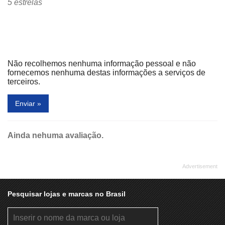
5 estrelas
Super Chaveiro
Tabacaria Aymoré 1952
Tempero Oriental
Terminal Eletrônico 24 Horas
Terminal Santander
Tirol Unique
Não recolhemos nenhuma informação pessoal e não
Troppo Buono
Unimed Porto Alegre
fornecemos nenhuma destas informações a serviços de
terceiros.
Victória Turismo e Câmbio
Enviar »
Ainda nehuma avaliação.
Pesquisar lojas e marcas no Brasil