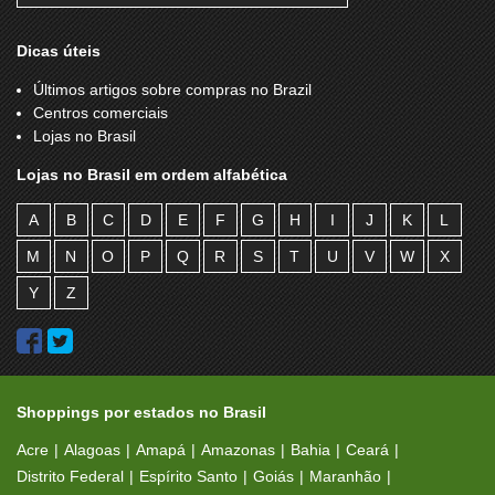
Dicas úteis
Últimos artigos sobre compras no Brazil
Centros comerciais
Lojas no Brasil
Lojas no Brasil em ordem alfabética
A
B
C
D
E
F
G
H
I
J
K
L
M
N
O
P
Q
R
S
T
U
V
W
X
Y
Z
Shoppings por estados no Brasil
Acre
Alagoas
Amapá
Amazonas
Bahia
Ceará
Distrito Federal
Espírito Santo
Goiás
Maranhão