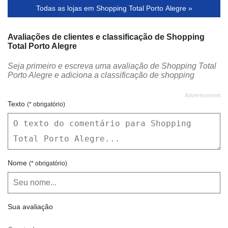
Todas as lojas em Shopping Total Porto Alegre »
Green Car
Habib's
Jappa Sushi Bar
Jefe Grill
Avaliações de clientes e classificação de Shopping
Total Porto Alegre
La Estância
Lavanderia Chuá
Seja primeiro e escreva uma avaliação de Shopping Total
Le Salon
Loly Balas
Porto Alegre e adiciona a classificação de shopping
Lotérica Conceição
Macaronni
Mak Cartuchos
Malex - Guarda volumes
Texto
(* obrigatório)
Marra Café
McDonald's
Mini Kalzone
Mr. Papoo
Mr. Pretzels
New Vídeo
Nome
(* obrigatório)
Nós Coworking
Ponto Grill
Prophylaxis
Relógio e Cia
Sua avaliação
Sapataria Rápida Central
Sindilojas Porto Alegre
Sorveteria São João
Subway