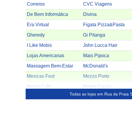
Correios
CVC Viagens
De Bem Informática
Divina
Era Virtual
Figata Pizza&Pasta
Gheredy
Gi Pitanga
I Like Mobis
John Lucca Hair
Lojas Americanas
Mais Pipoca
Massagem Bem-Estar
McDonald's
Mexicas Fest
Mezzo Porto
New's Café
Nobre Causa
Todas as lojas em Rua da Praia 
O Boticário
Panvel Farmácias
Pastellon
Patchwork
Piacevole Variettá
Planeta Surf
Samsung
Shopping da Sorte