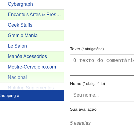
Cybergraph
Encantu's Artes & Presentes
Geek Stuffs
Gremio Mania
Le Salon
Texto
(* obrigatório)
Manôa Acessórios
Mestre-Cervejeiro.com
Nacional
Nome
(* obrigatório)
Nutritop Suplementos
Shopping »
Paquetá Calçados
Pé de Meia
Sua avaliação
Rabusch
5 estrelas
Spazio Bijoux