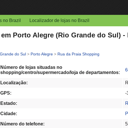
s no Brazil
Localizador de lojas no Brazil
em Porto Alegre (Rio Grande do Sul) - 
 Grande do Sul
>
Porto Alegre
>
Rua da Praia Shopping
Número de lojas situadas no
6
shopping/centro/supermercado/loja de departamentos:
Localização:
R
GPS:
-
Estado:
R
Cidade:
P
Número do telefone:
5