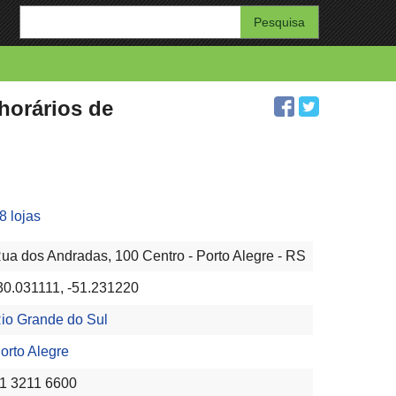
Enter
your
search
query
horários de
8 lojas
ua dos Andradas, 100 Centro - Porto Alegre - RS
30.031111, -51.231220
io Grande do Sul
orto Alegre
1 3211 6600