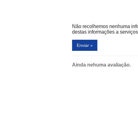
Teletronicx
Tow
Não recolhemos nenhuma inf
 Doces e Salgados
União Alternativa
destas informações a serviços 
Enviar »
Ainda nehuma avaliação.