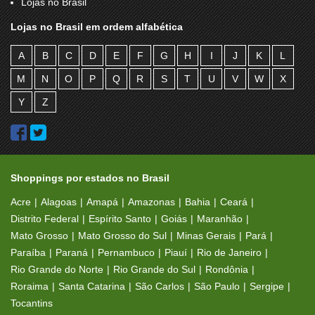
Lojas no Brasil
Lojas no Brasil em ordem alfabética
A
B
C
D
E
F
G
H
I
J
K
L
M
N
O
P
Q
R
S
T
U
V
W
X
Y
Z
Shoppings por estados no Brasil
Acre
Alagoas
Amapá
Amazonas
Bahia
Ceará
Distrito Federal
Espírito Santo
Goiás
Maranhão
Mato Grosso
Mato Grosso do Sul
Minas Gerais
Pará
Paraíba
Paraná
Pernambuco
Piauí
Rio de Janeiro
Rio Grande do Norte
Rio Grande do Sul
Rondônia
Roraima
Santa Catarina
São Carlos
São Paulo
Sergipe
Tocantins