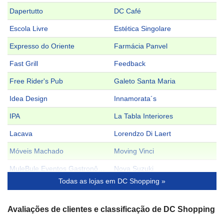
Dapertutto
DC Café
Escola Livre
Estética Singolare
Expresso do Oriente
Farmácia Panvel
Fast Grill
Feedback
Free Rider's Pub
Galeto Santa Maria
Idea Design
Innamorata´s
IPA
La Tabla Interiores
Lacava
Lorendzo Di Laert
Móveis Machado
Moving Vinci
MuleBule Eventos Gastronômicos
Nova Suzuki
Todas as lojas em DC Shopping »
Oriente das Bolsas
Ornatum Decor
Porto a Porto
Porto Verão Alegre - Mezanino Produções
Avaliações de clientes e classificação de DC Shopping
RBB Informática
Santo Antônio de Lisboa