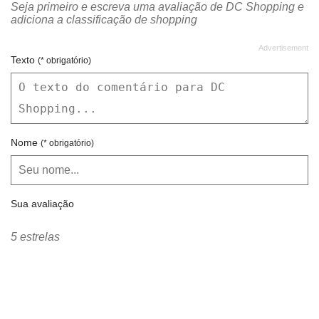
Seja primeiro e escreva uma avaliação de DC Shopping e
adiciona a classificação de shopping
Serginho
Spirito Santo
TD8 Design e Comunicação
Teatro Novo DC
Texto
(* obrigatório)
Toque e Sabor
UCS - Universidade de Caxias do Sul
Vitrine Gaúcha
Wood's Porto Alegre
Nome
(* obrigatório)
Sua avaliação
5 estrelas