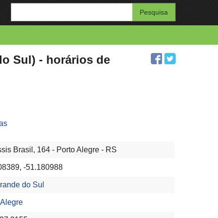
Enter
your
search
query
 Sul) - horários de
jas
ssis Brasil, 164 - Porto Alegre - RS
08389, -51.180988
rande do Sul
 Alegre