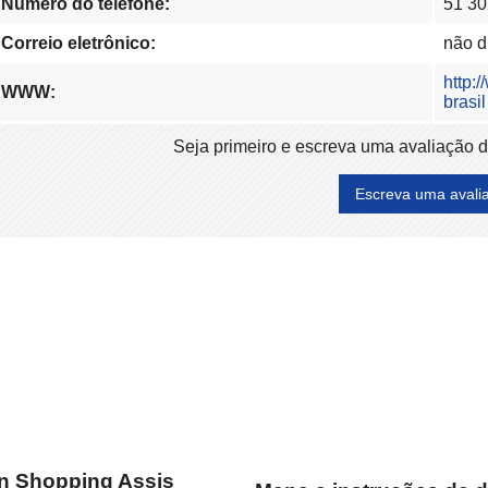
Número do telefone:
51 30
Correio eletrônico:
não d
http:
WWW:
brasil
Seja primeiro e escreva uma avaliação 
Escreva uma avali
n Shopping Assis