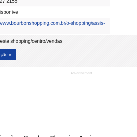
27 2155
isponíve
//www.bourbonshopping.com.br/o-shopping/assis-
deste shopping/centro/vendas
ação »