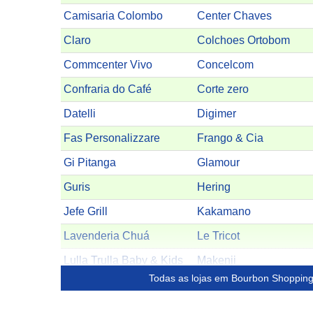
Camisaria Colombo
Center Chaves
Claro
Colchoes Ortobom
Commcenter Vivo
Concelcom
Confraria do Café
Corte zero
Datelli
Digimer
Fas Personalizzare
Frango & Cia
Gi Pitanga
Glamour
Guris
Hering
Jefe Grill
Kakamano
Lavenderia Chuá
Le Tricot
Lulla Trulla Baby & Kids
Makenji
Todas as lojas em Bourbon Shopping 
Mc Benett
Mc Café
Mega Loterias
Mercatto Óptica