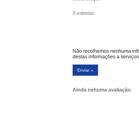
Nanking
5 estrelas
Panvel
o
Patchwork
Rede Print
Não recolhemos nenhuma inf
Sensuality
destas informações a serviços 
Sushiaki
Enviar »
Tok
Wall Street Poster
Ainda nehuma avaliação.