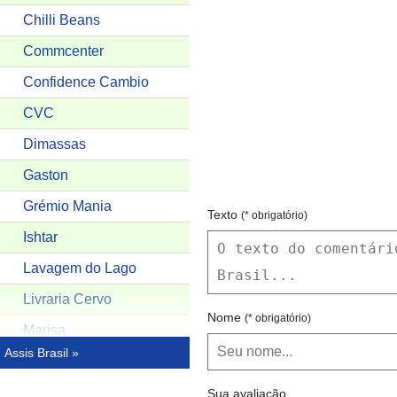
Chilli Beans
Commcenter
Confidence Cambio
CVC
Dimassas
Gaston
Grémio Mania
Texto
(* obrigatório)
Ishtar
Lavagem do Lago
Livraria Cervo
Nome
(* obrigatório)
Marisa
Assis Brasil »
Mc Donald's
Merckado Da Mulher
Sua avaliação