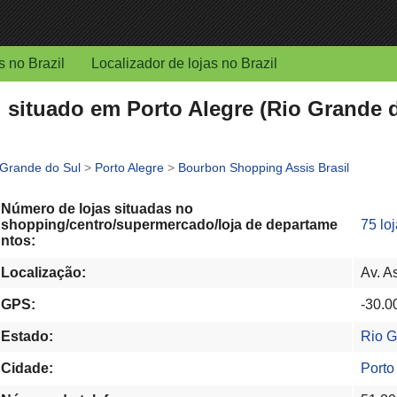
s no Brazil
Localizador de lojas no Brazil
situado em Porto Alegre (Rio Grande do
 Grande do Sul
>
Porto Alegre
>
Bourbon Shopping Assis Brasil
Número de lojas situadas no
shopping/centro/supermercado/loja de departame
75 lo
ntos:
Localização:
Av. A
GPS:
-30.0
Estado:
Rio G
Cidade:
Porto