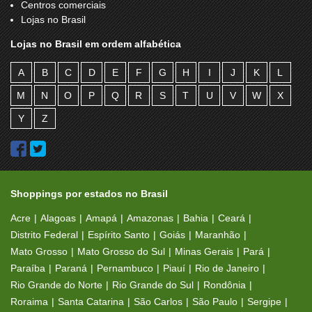
Centros comerciais
Lojas no Brasil
Lojas no Brasil em ordem alfabética
A
B
C
D
E
F
G
H
I
J
K
L
M
N
O
P
Q
R
S
T
U
V
W
X
Y
Z
Shoppings por estados no Brasil
Acre
Alagoas
Amapá
Amazonas
Bahia
Ceará
Distrito Federal
Espírito Santo
Goiás
Maranhão
Mato Grosso
Mato Grosso do Sul
Minas Gerais
Pará
Paraíba
Paraná
Pernambuco
Piauí
Rio de Janeiro
Rio Grande do Norte
Rio Grande do Sul
Rondônia
Roraima
Santa Catarina
São Carlos
São Paulo
Sergipe