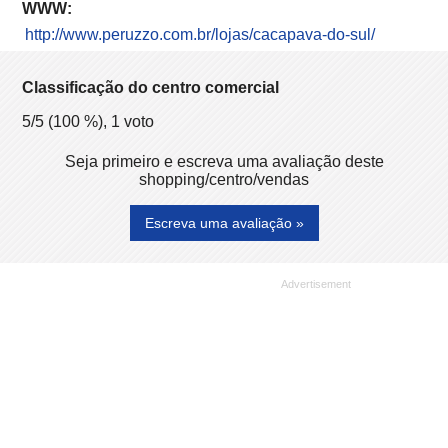
WWW:
http://www.peruzzo.com.br/lojas/cacapava-do-sul/
Classificação do centro comercial
5
/5 (
100
%),
1
voto
Seja primeiro e escreva uma avaliação deste
shopping/centro/vendas
Escreva uma avaliação »