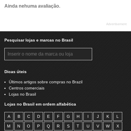
Ainda nehuma avaliação.
Pesquisar lojas e marcas no Brasil
Dicas úteis
Últimos artigos sobre compras no Brazil
Centros comerciais
Lojas no Brasil
Lojas no Brasil em ordem alfabética
A
B
C
D
E
F
G
H
I
J
K
L
M
N
O
P
Q
R
S
T
U
V
W
X