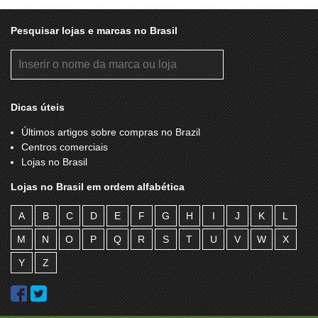
Pesquisar lojas e marcas no Brasil
Dicas úteis
Últimos artigos sobre compras no Brazil
Centros comerciais
Lojas no Brasil
Lojas no Brasil em ordem alfabética
A
B
C
D
E
F
G
H
I
J
K
L
M
N
O
P
Q
R
S
T
U
V
W
X
Y
Z