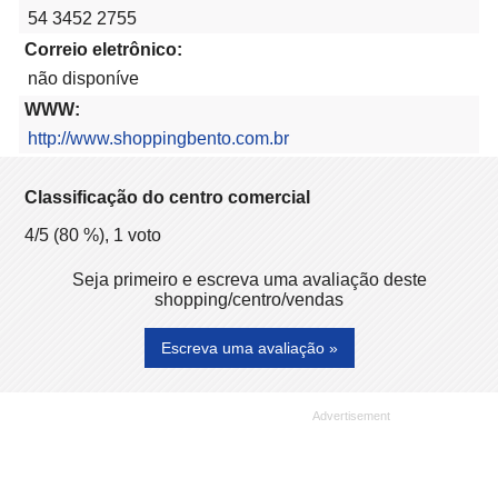
54 3452 2755
Correio eletrônico:
não disponíve
WWW:
http://www.shoppingbento.com.br
Classificação do centro comercial
4
/5 (
80
%),
1
voto
Seja primeiro e escreva uma avaliação deste
shopping/centro/vendas
Escreva uma avaliação »