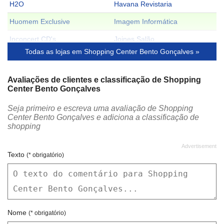
H2O
Havana Revistaria
Huomem Exclusive
Imagem Informática
Inconcert CD's
Joines Salão
Todas as lojas em Shopping Center Bento Gonçalves »
Kid Play
La Femme
Lã Malhas
Livraria APP
Avaliações de clientes e classificação de Shopping
Center Bento Gonçalves
LOJA OI
Marron Café
Seja primeiro e escreva uma avaliação de Shopping
Mc Donald's
O Boticário
Center Bento Gonçalves e adiciona a classificação de
shopping
Pastel Mil
Pimpolho
Prymu's
Roder
Texto
(* obrigatório)
Scalco
Sorvelândia
Tanti Ótica
Tartaruga Lanches
Tatoo Studio 182
TIM
Nome
(* obrigatório)
Uzina Girl
Victoria's Perfumes