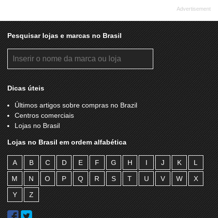
Pesquisar lojas e marcas no Brasil
Dicas úteis
Últimos artigos sobre compras no Brazil
Centros comerciais
Lojas no Brasil
Lojas no Brasil em ordem alfabética
A
B
C
D
E
F
G
H
I
J
K
L
M
N
O
P
Q
R
S
T
U
V
W
X
Y
Z