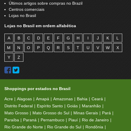
Últimos artigos sobre compras no Brazil
Centros comerciais
Lojas no Brasil
Lojas no Brasil em ordem alfabética
A
B
C
D
E
F
G
H
I
J
K
L
M
N
O
P
Q
R
S
T
U
V
W
X
Y
Z
Shoppings por estados no Brasil
Acre
Alagoas
Amapá
Amazonas
Bahia
Ceará
Distrito Federal
Espírito Santo
Goiás
Maranhão
Mato Grosso
Mato Grosso do Sul
Minas Gerais
Pará
Paraíba
Paraná
Pernambuco
Piauí
Rio de Janeiro
Rio Grande do Norte
Rio Grande do Sul
Rondônia