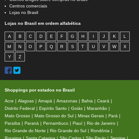
Centros comerciais
Lojas no Brasil
Lojas no Brasil em ordem alfabética
A
B
C
D
E
F
G
H
I
J
K
L
M
N
O
P
Q
R
S
T
U
V
W
X
Y
Z
Shoppings por estados no Brasil
Acre
Alagoas
Amapá
Amazonas
Bahia
Ceará
Distrito Federal
Espírito Santo
Goiás
Maranhão
Mato Grosso
Mato Grosso do Sul
Minas Gerais
Pará
Paraíba
Paraná
Pernambuco
Piauí
Rio de Janeiro
Rio Grande do Norte
Rio Grande do Sul
Rondônia
Roraima
Santa Catarina
São Carlos
São Paulo
Sergipe