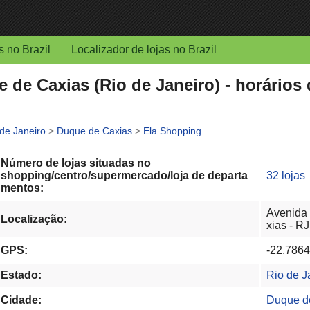
s no Brazil
Localizador de lojas no Brazil
de Caxias (Rio de Janeiro) - horários
 de Janeiro
>
Duque de Caxias
>
Ela Shopping
Número de lojas situadas no
shopping/centro/supermercado/loja de departa
32 lojas
mentos:
Avenida 
Localização:
xias - RJ
GPS:
-22.7864
Estado:
Rio de J
Cidade:
Duque d