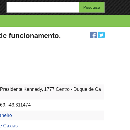
Enter
your
search
query
 de funcionamento,
Presidente Kennedy, 1777 Centro - Duque de Ca
69, -43.311474
aneiro
e Caxias