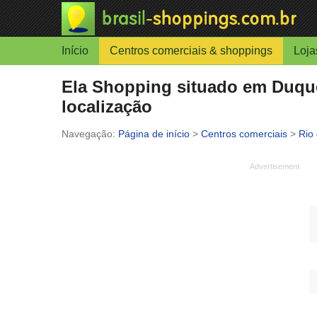
Início
Centros comerciais & shoppings
Loja
Ela Shopping situado em Duque 
localização
Página de início
>
Centros comerciais
>
Rio