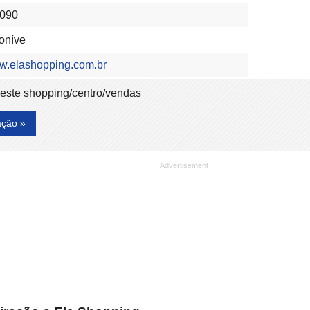
0090
oníve
ww.elashopping.com.br
deste shopping/centro/vendas
ação »