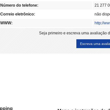
Número do telefone:
21 277 
Correio eletrônico:
não disp
WWW:
http://w
Seja primeiro e escreva uma avaliação 
Escreva uma avali
opping