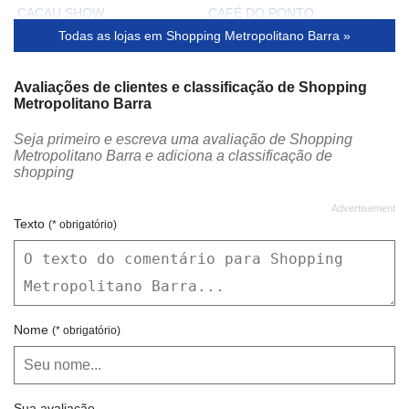
CACAU SHOW
CAFÉ DO PONTO
Todas as lojas em Shopping Metropolitano Barra »
CAFÉ HUM
CALIFORNIA COFFEE
CAMARÃO & CIA
CAMICADO
Avaliações de clientes e classificação de Shopping
Metropolitano Barra
CARMEN STEFFENS
CASAS BAHIA
Seja primeiro e escreva uma avaliação de Shopping
CENTAURO
CHIFON
Metropolitano Barra e adiciona a classificação de
shopping
CHILLI BEANS
CHOCOLATES BRASIL CACAU
CIA DA EMPADA
CIA DO PELO
Texto
(* obrigatório)
CINEMARK
CITRINO
CITY SHOES
CLARO
CLUBE MELISSA
CÓDIGO GIRLS
Nome
(* obrigatório)
COLCHÕES BOTAFOGO
COLCHÕES ORTOBOM
COLOMBO
COLOMBO WOMAN
COMPLEMENTO
CONTÉM1G
Sua avaliação