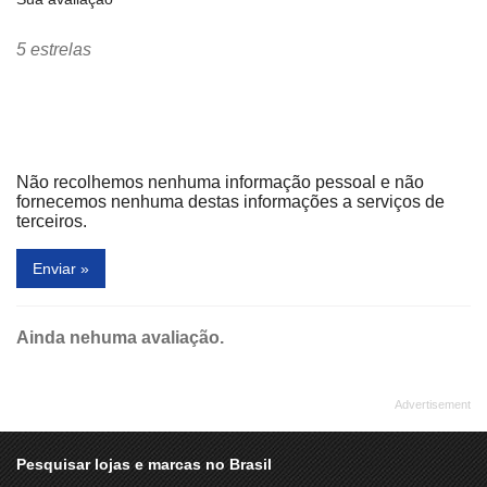
CORPO E ALMA
COTAÇÃO
5 estrelas
CREPS
CVC
D VITAMINAS
DELÍRIO TROPICAL
DIVA CARIOCA
DIVINO FOGÃO
DNA NATURAL
DROGA RAIA
Não recolhemos nenhuma informação pessoal e não
fornecemos nenhuma destas informações a serviços de
EMPÓRIO BODY STORE
EMPÓRIO DO AÇO
terceiros.
ENJOY
EURO COLCHÕES
Enviar »
FASHION LADIES
FAST SHOP
FINI BALAS
FIRST CLASS
Ainda nehuma avaliação.
GAME STATION
GENDAI
GIRAFFAS
GOLDEN DO BAIRRO ÓTICA
GULA GULA
HAVAIANAS
Pesquisar lojas e marcas no Brasil
HAVANNA
HELICOPLANTAS