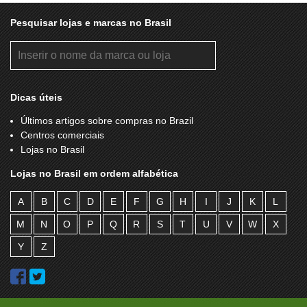
Pesquisar lojas e marcas no Brasil
Dicas úteis
Últimos artigos sobre compras no Brazil
Centros comerciais
Lojas no Brasil
Lojas no Brasil em ordem alfabética
A
B
C
D
E
F
G
H
I
J
K
L
M
N
O
P
Q
R
S
T
U
V
W
X
Y
Z