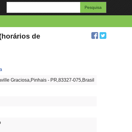
Enter
your
search
query
(horários de
a
aville Graciosa,Pinhais - PR,83327-075,Brasil
o