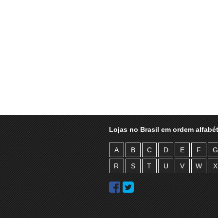
Lojas no Brasil em ordem alfabét
A
B
C
D
E
F
G
R
S
T
U
V
W
X