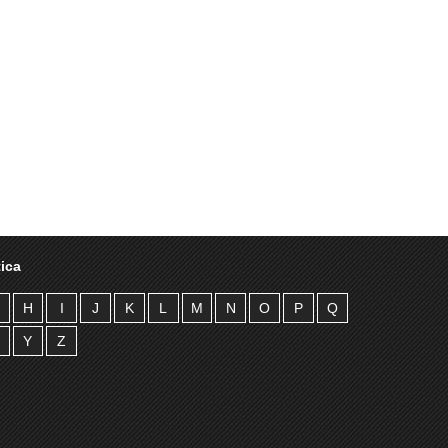
ica
H
I
J
K
L
M
N
O
P
Q
Y
Z