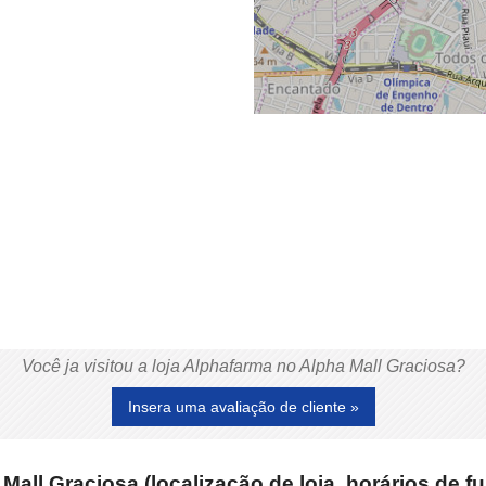
Você ja visitou a loja Alphafarma no Alpha Mall Graciosa?
Insera uma avaliação de cliente »
all Graciosa (localização de loja, horários de 