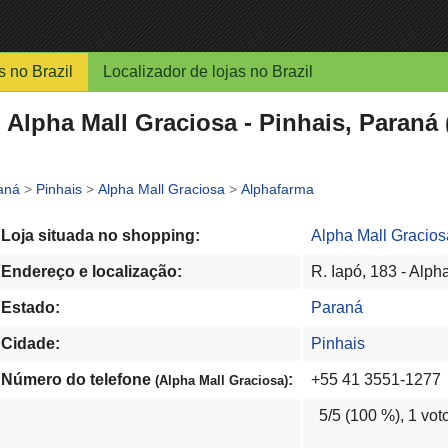
s no Brazil
Localizador de lojas no Brazil
Alpha Mall Graciosa - Pinhais, Paraná 
aná
>
Pinhais
>
Alpha Mall Graciosa
>
Alphafarma
Loja situada no shopping:
Alpha Mall Gracios
Endereço e localização:
R. Iapó, 183 - Alph
Estado:
Paraná
Cidade:
Pinhais
Número do telefone
:
+55 41 3551-1277
(Alpha Mall Graciosa)
5
/5 (
100
%),
1
vot