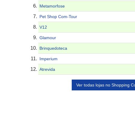
Metamorfose
Pet Shop Com-Tour
V12
Glamour
Brinquedoteca
Imperium
Atrevida
Ver todas lojas no Shopping 