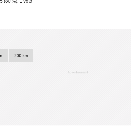
/5 (
80
%),
1
voto
m
200 km