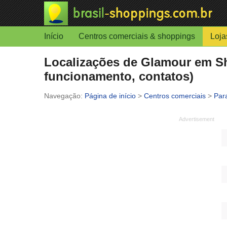
Início
Centros comerciais & shoppings
Loja
Localizações de Glamour em Sh
funcionamento, contatos)
Página de início
>
Centros comerciais
>
Par