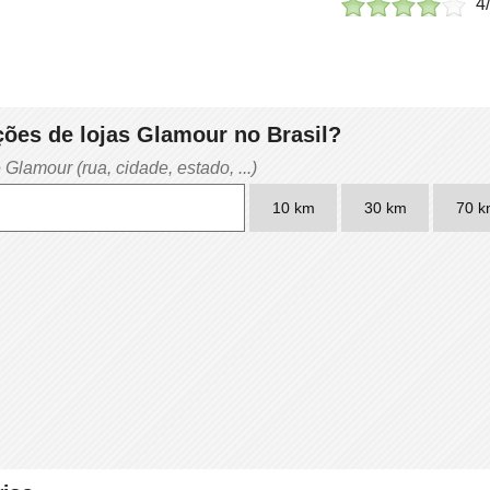
4
ções de lojas Glamour no Brasil?
Glamour (rua, cidade, estado, ...)
10 km
30 km
70 k