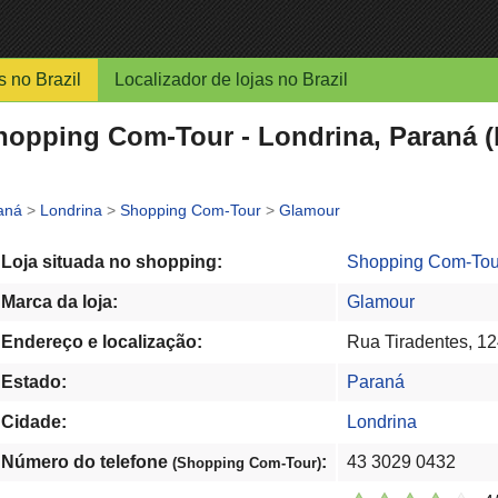
s no Brazil
Localizador de lojas no Brazil
opping Com-Tour - Londrina, Paraná (
aná
>
Londrina
>
Shopping Com-Tour
>
Glamour
Loja situada no shopping:
Shopping Com-Tou
Marca da loja:
Glamour
Endereço e localização:
Rua Tiradentes, 12
Estado:
Paraná
Cidade:
Londrina
Número do telefone
:
43 3029 0432
(Shopping Com-Tour)