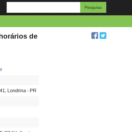
Enter
your
search
query
horários de
r
41, Londrina - PR