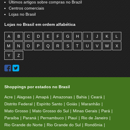
Últimos artigos sobre compras no Brazil
Centros comerciais
Lojas no Brasil
Lojas no Brasil em ordem alfabética
A
B
C
D
E
F
G
H
I
J
K
L
M
N
O
P
Q
R
S
T
U
V
W
X
Y
Z
Shoppings por estados no Brasil
Acre
Alagoas
Amapá
Amazonas
Bahia
Ceará
Distrito Federal
Espírito Santo
Goiás
Maranhão
Mato Grosso
Mato Grosso do Sul
Minas Gerais
Pará
Paraíba
Paraná
Pernambuco
Piauí
Rio de Janeiro
Rio Grande do Norte
Rio Grande do Sul
Rondônia