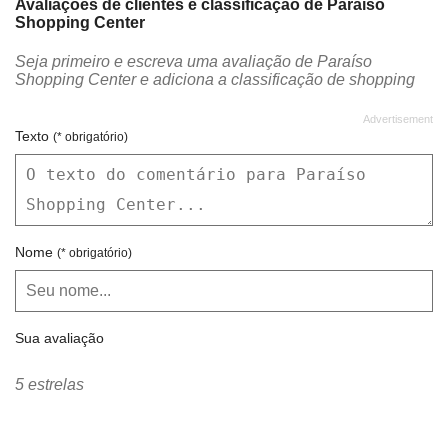
Avaliações de clientes e classificação de Paraíso
Shopping Center
Mr.Oliver
Nobel
Seja primeiro e escreva uma avaliação de Paraíso
Norte cell
oBoticário
Shopping Center e adiciona a classificação de shopping
Pizzaria Don Corleone
pororoka surf wear
Rede Cartório Fácil
Sacolaterapia
Texto
(* obrigatório)
Sapataria Fortal Eza
Shock
Shock Shoes
Tam Viagens
Terraco Gourmet
TIM
Nome
(* obrigatório)
Yasmin Fashion
Sua avaliação
5 estrelas