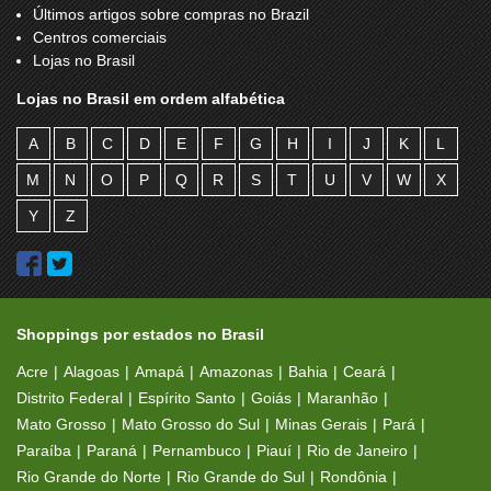
Últimos artigos sobre compras no Brazil
Centros comerciais
Lojas no Brasil
Lojas no Brasil em ordem alfabética
A
B
C
D
E
F
G
H
I
J
K
L
M
N
O
P
Q
R
S
T
U
V
W
X
Y
Z
Shoppings por estados no Brasil
Acre
Alagoas
Amapá
Amazonas
Bahia
Ceará
Distrito Federal
Espírito Santo
Goiás
Maranhão
Mato Grosso
Mato Grosso do Sul
Minas Gerais
Pará
Paraíba
Paraná
Pernambuco
Piauí
Rio de Janeiro
Rio Grande do Norte
Rio Grande do Sul
Rondônia