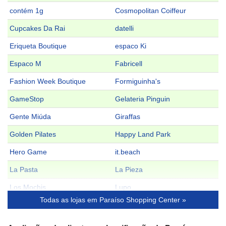
contém 1g
Cosmopolitan Coiffeur
Cupcakes Da Rai
datelli
Eriqueta Boutique
espaco Ki
Espaco M
Fabricell
Fashion Week Boutique
Formiguinha's
GameStop
Gelateria Pinguin
Gente Miúda
Giraffas
Golden Pilates
Happy Land Park
Hero Game
it.beach
La Pasta
La Pieza
Los Mochis
Lupo
Todas as lojas em Paraíso Shopping Center »
M.Officer
Mania de Bicho
Miau é Moda Praia
Morena