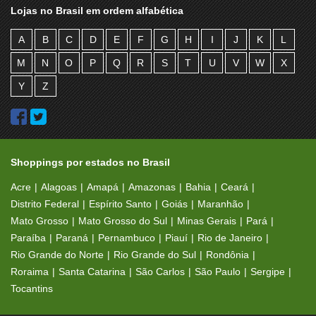
GREEN
GRITT SUPREME
Lojas no Brasil em ordem alfabética
H. STERN
HABIB’S
A
B
C
D
E
F
G
H
I
J
K
L
HANDARA
HAVAIANAS
M
N
O
P
Q
R
S
T
U
V
W
X
HERING
HERING KIDS
Y
Z
HOPE
HP STORE
IMAGINARIUM
IMPRESS1ONE GRÁFICA DIGITAL
INDORE
IÓDICE
Shoppings por estados no Brasil
IPLACE
ISTATION
Acre
Alagoas
Amapá
Amazonas
Bahia
Ceará
Distrito Federal
Espírito Santo
Goiás
Maranhão
ITAÚ
JOGÊ
Mato Grosso
Mato Grosso do Sul
Minas Gerais
Pará
JÓIAS FÁBIO
JORGE BISCHOFF
Paraíba
Paraná
Pernambuco
Piauí
Rio de Janeiro
KARROSSEL
KATTLEYA
Rio Grande do Norte
Rio Grande do Sul
Rondônia
Roraima
Santa Catarina
São Carlos
São Paulo
Sergipe
KILT
KIPLING
Tocantins
KOPENHAGEN
LACOSTE