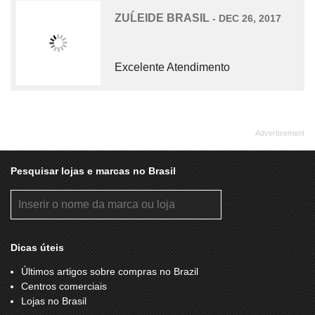
DUDALINA
DUMOND
ZUĹEIDE BRASIL
- DEC 26, 2017
ECCELENZO
ELLUS
EMBALARTE
EMPORIO BODY STORE
Excelente Atendimento
ENGENHO DEDÉ
EQUUS
ESTRELA DA SORTE
ETC & TAL
EVEÍZA
EXTRAFARMA
FABRIZIO GIANNONE
FARM
Pesquisar lojas e marcas no Brasil
FAST FRAME
FERNI
FIRST CLASS
FITTA DTVM
FLIP KIDS
FORUM
Dicas úteis
FUN SHOES
G Q FOTO ESTÚDIO
Últimos artigos sobre compras no Brazil
GIRAFFAS
GK FASHION
Centros comerciais
GLOBO ESPORTE
GRANADO
Lojas no Brasil