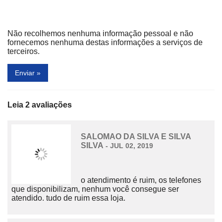
CHOCOLATES BRASIL CACAU
CINÉPOLIS
CLARO
CLÍNICA SOM DIAGNÓSTICOS
Não recolhemos nenhuma informação pessoal e não
fornecemos nenhuma destas informações a serviços de
CLUBE MELISSA
COCA COLA CLOTHING
terceiros.
COLCCI
COLLINS
Enviar »
COLOMBO
CONTÊM 1G
CORREIOS
COURO BELLO
Leia 2 avaliações
CRAVO & CANELA
CROC’S
SALOMAO DA SILVA E SILVA
CVC
DAMYLLER
SILVA
- JUL 02, 2019
DESLUMBRANTE
DI SANTINNI
DIAMOND
DIÁRIO DO PARÁ
o atendimento é ruim, os telefones
que disponibilizam, nenhum você consegue ser
DIVINO FOGÃO
DOCERIA TUDO BOLO
atendido. tudo de ruim essa loja.
DONA MENINA BY CARMIM
DRESS TO