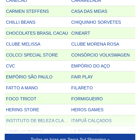
CANECÃO
CARAMELADA
CARMEN STEFFENS
CASA DAS MEIAS
CHILLI BEANS
CHIQUINHO SORVETES
CHOCOLATES BRASIL CACAU
CINEART
CLUBE MELISSA
CLUBE MORENA ROSA
COLCCI SPECIAL STORE
CONSÓRCIO VOLKSWAGEN
CVC
EMPÓRIO DO AÇO
EMPÓRIO SÃO PAULO
FAIR PLAY
FATTO A MANO
FILARETO
FOCO TRICOT
FORMIGUEIRO
HERING STORE
HEROS GAMES
INSTITUTO DE BELEZA CLAUZI CUNHA
ITAPUÃ CALÇADOS
LAMELLO BIJOUX
LE POSTICHE
Todas as lojas em Serra Sul Shopping »