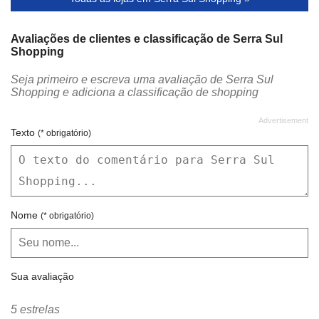
LE SCARPE
LIVRARIA BOMSENSO
LOJAS AMERICANAS
LOS TACOS - MEXICAN FOOD
Avaliações de clientes e classificação de Serra Sul
Shopping
MAGAZINE LUIZA
MARISA
Seja primeiro e escreva uma avaliação de Serra Sul
MATRACA BOUTIQUE
MC DONALD'S
Shopping e adiciona a classificação de shopping
MIMO PRESENTES
MITHOS
MIX POTATO
MONTANA GRILL
Texto
(* obrigatório)
MORANA
MOVEIS DI TRENTO
MR. CAT
MR. KITSCH
MY PLACE
O BOTICÁRIO
Nome
(* obrigatório)
ÓTICAS FIRENZE
PATRONI PIZZA
PHENIX
PINKBIJU
Sua avaliação
POUCA ROUPA
PRATO FINO
PREMIER FARMA
RAFFINE JOIAS
5 estrelas