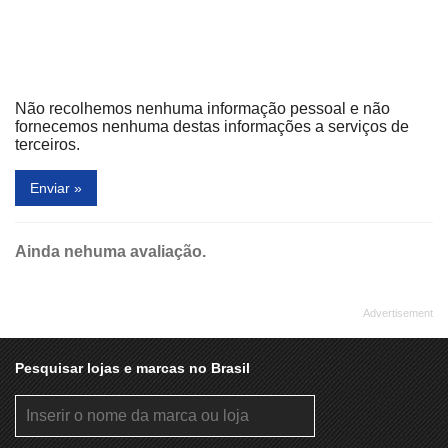
RENNER
RI HAPPY
RIACHUELO
RICARDO JOIAS
SAMSUNG
SFERA CÂMBIO EXCHANGE
Não recolhemos nenhuma informação pessoal e não
SHOWCOLATE
SKETCH
fornecemos nenhuma destas informações a serviços de
terceiros.
SOHAN TEMAKERIA
SPAÇO KIDS
Enviar »
SUBWAY
WORLD TENNIS
Ainda nehuma avaliação.
Pesquisar lojas e marcas no Brasil