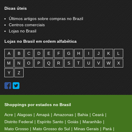
Dicas úteis
Últimos artigos sobre compras no Brazil
Centros comerciais
Lojas no Brasil
Lojas no Brasil em ordem alfabética
A
B
C
D
E
F
G
H
I
J
K
L
M
N
O
P
Q
R
S
T
U
V
W
X
Y
Z
Shoppings por estados no Brasil
Acre
Alagoas
Amapá
Amazonas
Bahia
Ceará
Distrito Federal
Espírito Santo
Goiás
Maranhão
Mato Grosso
Mato Grosso do Sul
Minas Gerais
Pará