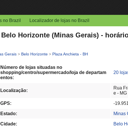
s no Brazil
Localizador de lojas no Brazil
 Belo Horizonte (Minas Gerais) - horár
as Gerais
>
Belo Horizonte
>
Plaza Anchieta - BH
Número de lojas situadas no
shopping/centro/supermercado/loja de departam
20 loja
entos:
Rua Fr
Localização:
e - MG
GPS:
-19.95
Estado:
Minas 
Cidade:
Belo H