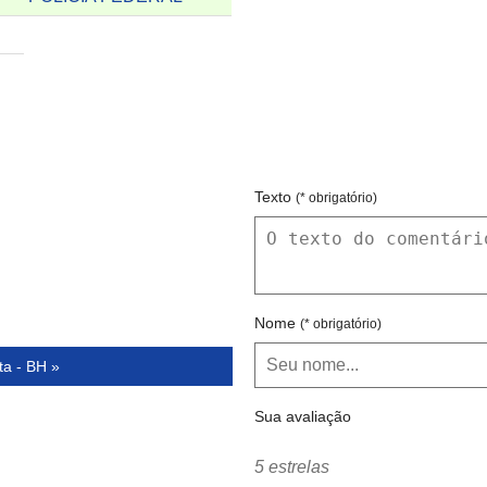
Texto
(* obrigatório)
Nome
(* obrigatório)
ta - BH »
Sua avaliação
5 estrelas