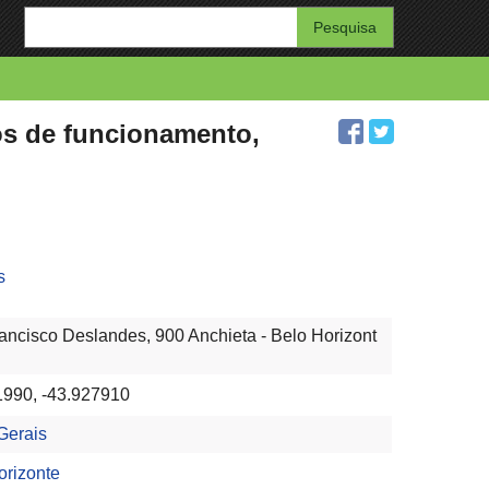
Enter
your
search
query
ios de funcionamento,
s
ancisco Deslandes, 900 Anchieta - Belo Horizont
1990, -43.927910
Gerais
orizonte