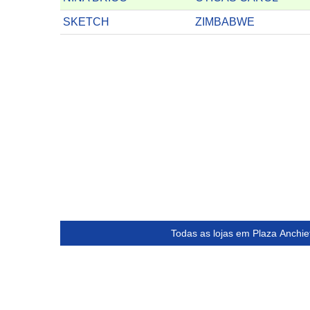
SKETCH
ZIMBABWE
Todas as lojas em Plaza Anchie