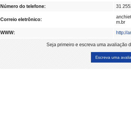
Número do telefone:
31 255
anchie
Correio eletrônico:
m.br
WWW:
http:/
Seja primeiro e escreva uma avaliação 
Escreva uma avali