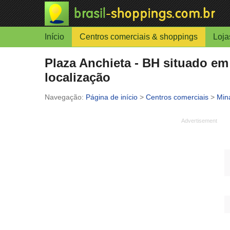
Início
Centros comerciais & shoppings
Loja
Plaza Anchieta - BH situado em
localização
Página de início
>
Centros comerciais
>
Min